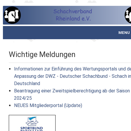
MENU
Startseite
Wichtige Meldungen
über den SVR
Informationen zur Einführung des Wertungsportals und d
Spielbetrieb
Anpassung der DWZ - Deutscher Schachbund - Schach i
Deutschland
Schachjugend
Beantragung einer Zweitspielberechtigung ab der Saison
2024/25
Meistertafel
NEUES Mitgliederportal (Update)
Fotos
Service