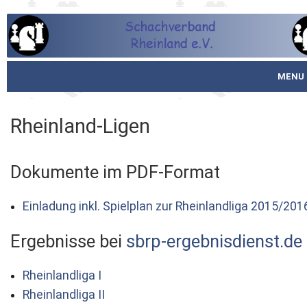
MENU
Startseite
Rheinland-Ligen
über den SVR
Dokumente im PDF-Format
Spielbetrieb
Schachjugend
Einladung inkl. Spielplan zur Rheinlandliga 2015/201
Meistertafel
Ergebnisse bei
sbrp-ergebnisdienst.de
Fotos
Rheinlandliga I
Rheinlandliga II
Service