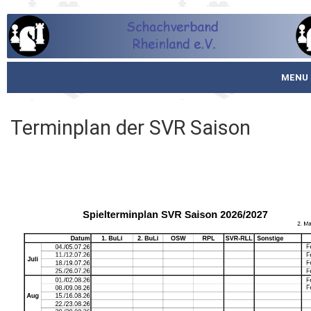
MENU
Startseite
Terminplan der SVR Saison
über den SVR
Spielbetrieb
Schachjugend
Meistertafel
Fotos
Service