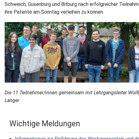
Schweich, Gusenburg und Bitburg nach erfolgreicher Teilnah
Newsletter
ihre Patente am Sonntag verleihen zu können
.
Kontakt
Impressum
Datenschutz
Die 11 Teilnehmer/innen gemeinsam mit Lehrgangsleiter Wol
Langer
Wichtige Meldungen
Informationen zur Einführung des Wertungsportals und d