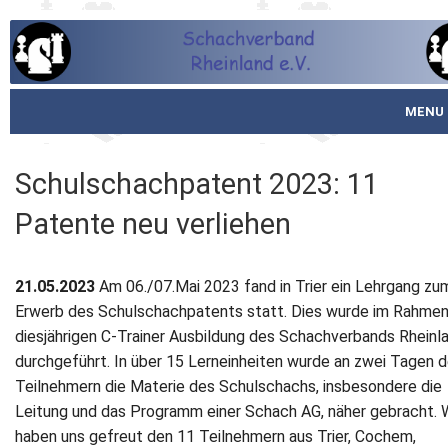
MENU
Startseite
Schulschachpatent 2023: 11
über den SVR
Patente neu verliehen
Spielbetrieb
21.05.2023
Am 06./07.Mai 2023 fand in Trier ein Lehrgang zu
Schachjugend
Erwerb des Schulschachpatents statt. Dies wurde im Rahmen
diesjährigen C-Trainer Ausbildung des Schachverbands Rheinl
Meistertafel
durchgeführt. In über 15 Lerneinheiten wurde an zwei Tagen 
Teilnehmern die Materie des Schulschachs, insbesondere die
Fotos
Leitung und das Programm einer Schach AG, näher gebracht. 
haben uns gefreut den 11 Teilnehmern aus Trier, Cochem,
Service