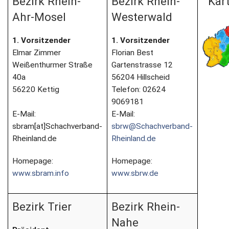
Bezirk Rhein-
Bezirk Rhein-
Kar
Ahr-Mosel
Westerwald
Newsletter
1. Vorsitzender
1. Vorsitzender
Kontakt
Elmar Zimmer
Florian Best
Weißenthurmer Straße
Gartenstrasse 12
Impressum
40a
56204 Hillscheid
56220 Kettig
Telefon: 02624
Datenschutz
9069181
E-Mail:
E-Mail:
sbram[at]Schachverband-
sbrw@Schachverband-
Rheinland.de
Rheinland.de
Homepage:
Homepage:
www.sbram.info
www.sbrw.de
Bezirk Trier
Bezirk Rhein-
Nahe