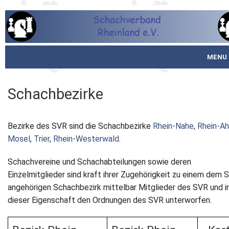
MENU
Startseite
Schachbezirke
über den SVR
Bezirke des SVR sind die Schachbezirke
Rhein-Nahe
,
Rhein-Ah
Spielbetrieb
Mosel
,
Trier
,
Rhein-Westerwald
.
Schachjugend
Schachvereine und Schachabteilungen sowie deren
Einzelmitglieder sind kraft ihrer Zugehörigkeit zu einem dem 
Meistertafel
angehörigen Schachbezirk mittelbar Mitglieder des SVR und i
dieser Eigenschaft den Ordnungen des SVR unterworfen.
Fotos
Service