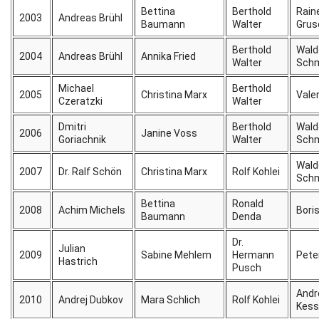
Bettina
Berthold
Rain
2003
Andreas Brühl
Baumann
Walter
Grus
Berthold
Wal
2004
Andreas Brühl
Annika Fried
Walter
Schm
Michael
Berthold
2005
Christina Marx
Vale
Czeratzki
Walter
Dmitri
Berthold
Wal
2006
Janine Voss
Goriachnik
Walter
Schm
Wal
2007
Dr. Ralf Schön
Christina Marx
Rolf Kohlei
Schm
Bettina
Ronald
2008
Achim Michels
Bori
Baumann
Denda
Dr.
Julian
2009
Sabine Mehlem
Hermann
Pete
Hastrich
Pusch
Andr
2010
Andrej Dubkov
Mara Schlich
Rolf Kohlei
Kess