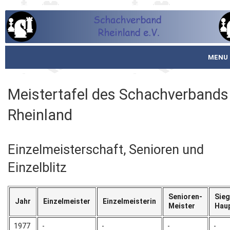
MENU
Startseite
Meistertafel des Schachverbands
über den SVR
Rheinland
Spielbetrieb
Einzelmeisterschaft, Senioren und
Schachjugend
Einzelblitz
Meistertafel
Senioren-
Sieg
Fotos
Jahr
Einzelmeister
Einzelmeisterin
Meister
Haup
Service
1977
-
-
-
-