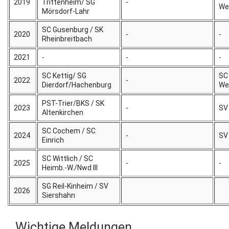
2019
Trittenheim/ SG
-
We
Mörsdorf-Lahr
SC Gusenburg / SK
2020
-
-
Rheinbreitbach
2021
-
-
-
SC Kettig/ SG
SC
2022
-
Dierdorf/Hachenburg
We
PST-Trier/BKS / SK
2023
-
SV
Altenkirchen
SC Cochem / SC
2024
-
SV
Einrich
SC Wittlich / SC
2025
-
-
Heimb.-W./Nwd III
SG Reil-Kinheim / SV
2026
Siershahn
Wichtige Meldungen