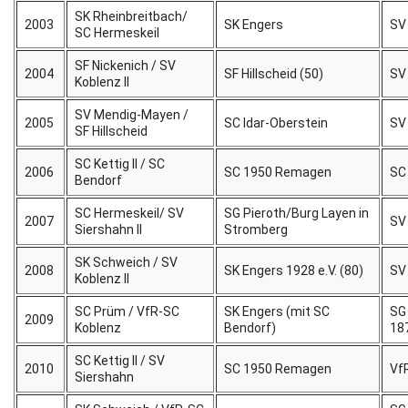
SK Rheinbreitbach/
2003
SK Engers
SV
SC Hermeskeil
SF Nickenich / SV
2004
SF Hillscheid (50)
SV
Koblenz II
SV Mendig-Mayen /
2005
SC Idar-Oberstein
SV
SF Hillscheid
SC Kettig II / SC
2006
SC 1950 Remagen
SC
Bendorf
SC Hermeskeil/ SV
SG Pieroth/Burg Layen in
2007
SV
Siershahn II
Stromberg
SK Schweich / SV
2008
SK Engers 1928 e.V. (80)
SV
Koblenz II
SC Prüm / VfR-SC
SK Engers (mit SC
SG
2009
Koblenz
Bendorf)
18
SC Kettig II / SV
2010
SC 1950 Remagen
Vf
Siershahn