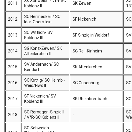
SK Schweich / VfR-SC
SG
2011
SK Zewen
Koblenz II
18
SC Hermeskeil / SC
2012
SF Nickenich
SC
Idar-Oberstein
SC Wittlich/ SV
2013
SF Sinzig in Waldorf
SV
Koblenz III
SG Konz-Zewen/ SK
2014
SG Reil-Kinheim
SV
Altenkirchen II
SV Andernach/ SC
2015
SK Altenkirchen
SV
Bendorf
SC Kettig/ SC Heimb.-
2016
SC Gusenburg
SG 
Weis/Nwd II
SF Nickenich/ SV
2017
SK Rheinbreitbach
SG 
Koblenz III
SC Remagen-Sinzig II
SC
2018
-
/ VfR-SC Koblenz II
We
SG Schweich-
SC