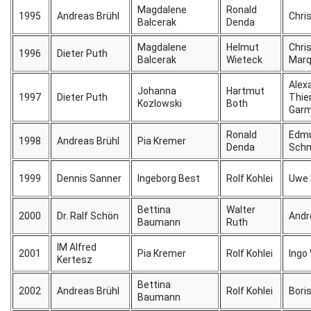
Magdalene
Ronald
1995
Andreas Brühl
Chri
Balcerak
Denda
Magdalene
Helmut
Chri
1996
Dieter Puth
Balcerak
Wieteck
Marq
Alex
Johanna
Hartmut
1997
Dieter Puth
Thie
Kozlowski
Both
Gar
Ronald
Edm
1998
Andreas Brühl
Pia Kremer
Denda
Schn
1999
Dennis Sanner
Ingeborg Best
Rolf Kohlei
Uwe 
Bettina
Walter
2000
Dr. Ralf Schön
Andr
Baumann
Ruth
IM Alfred
2001
Pia Kremer
Rolf Kohlei
Ingo
Kertesz
Bettina
2002
Andreas Brühl
Rolf Kohlei
Bori
Baumann