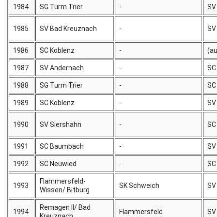
1984
SG Turm Trier
-
SV
1985
SV Bad Kreuznach
-
SV
1986
SC Koblenz
-
(a
1987
SV Andernach
-
SC
1988
SG Turm Trier
-
SC
1989
SC Koblenz
-
SV
1990
SV Siershahn
-
SC
1991
SC Baumbach
-
SV
1992
SC Neuwied
-
SC
Flammersfeld-
1993
SK Schweich
SV
Wissen/ Bitburg
Remagen II/ Bad
1994
Flammersfeld
SV
Kreuznach