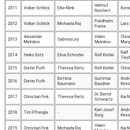
Helmut
2011
Volker Schlick
Elke Klink
Bori
Reichert
Friedhelm
2012
Volker Schlick
Michaela Roj
Lars
Freise
Alexander
Valeri
Chri
2013
Sabrina Ley
Melnikov
Melnikov
Marq
Ralf
2014
Heiko Götz
Elisa Schröder
Rolf Kohlei
Teic
2015
Dieter Puth
Theresa Reitz
Rolf Kohlei
Chris
Bettina
Guntmar
Andr
2016
Dieter Puth
Baumann
Baudner
Kess
Dr, Bernd
2017
Christian Fink
Theresa Reitz
Kai M
Schwartz
Karl-Josef
Andr
2018
Tim Pfrengle
-
Burg
Kess
Valeri
2019
Christian Fink
Michaela Roj
Kai M