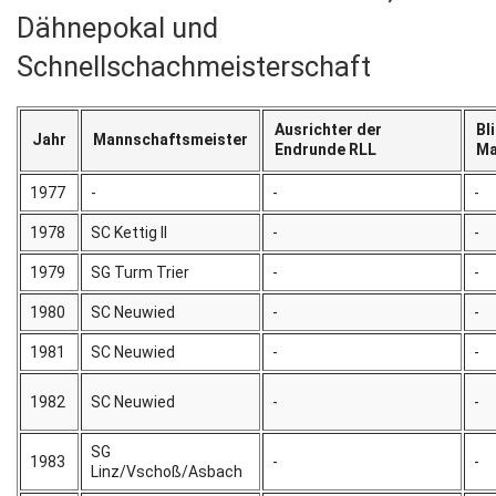
Dähnepokal und
Schnellschachmeisterschaft
Ausrichter der
Bl
Jahr
Mannschaftsmeister
Endrunde RLL
Ma
1977
-
-
-
1978
SC Kettig II
-
-
1979
SG Turm Trier
-
-
1980
SC Neuwied
-
-
1981
SC Neuwied
-
-
1982
SC Neuwied
-
-
SG
1983
-
-
Linz/Vschoß/Asbach