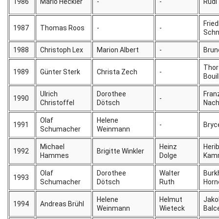
1986
Mario Heckler
-
-
Rudi
Frie
1987
Thomas Roos
-
-
Schn
1988
Christoph Lex
Marion Albert
-
Bru
Thor
1989
Günter Sterk
Christa Zech
-
Bouil
Ulrich
Dorothee
Fran
1990
-
Christoffel
Dötsch
Nach
Olaf
Helene
1991
-
Bryc
Schumacher
Weinmann
Michael
Heinz
Heri
1992
Brigitte Winkler
Hammes
Dolge
Kam
Olaf
Dorothee
Walter
Burk
1993
Schumacher
Dötsch
Ruth
Horn
Helene
Helmut
Jako
1994
Andreas Brühl
Weinmann
Wieteck
Balc