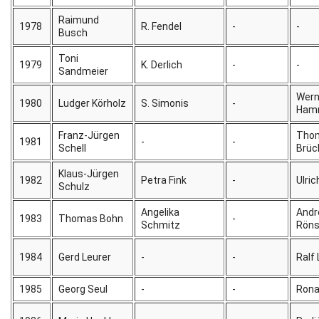
Raimund
Newsletter
1978
R. Fendel
-
-
Busch
Toni
Kontakt
1979
K. Derlich
-
-
Sandmeier
Impressum
Wern
1980
Ludger Körholz
S. Simonis
-
Ham
Datenschutz
Franz-Jürgen
Tho
1981
-
-
Schell
Brüc
Klaus-Jürgen
1982
Petra Fink
-
Ulri
Schulz
Angelika
Andr
1983
Thomas Bohn
-
Schmitz
Rön
1984
Gerd Leurer
-
-
Ralf
1985
Georg Seul
-
-
Rona