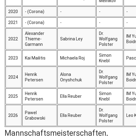
Melnikov
2020
- (Corona)
-
-
-
2021
- (Corona)
-
-
-
Alexander
Dr.
IM Yu
2022
Thieme-
Sabrina Ley
Wolfgang
Boi
Garmann
Polster
Simon
2023
Kai Mailitis
Michaela Roj
Pasc
Knebl
Dr.
Henrik
Alona
IM Yu
2024
Wolfgang
Petersen
Onyshchuk
Boi
Polster
Henrik
Simon
IM Yu
2025
Ella Reuber
Petersen
Knebl
Boi
Dr.
Pawel
2026
Ella Reuber
Wolfgang
Leo 
Grabowski
Polster
Mannschaftsmeisterschaften,