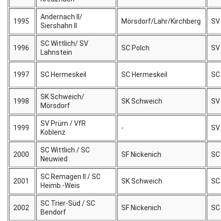
Andernach II/
1995
Mörsdorf/Lahr/Kirchberg
SV
Siershahn II
SC Wittlich/ SV
1996
SC Polch
SV
Lahnstein
1997
SC Hermeskeil
SC Hermeskeil
SC 
SK Schweich/
1998
SK Schweich
SV
Mörsdorf
SV Prüm / VfR
1999
-
SV
Koblenz
SC Wittlich / SC
2000
SF Nickenich
SC
Neuwied
SC Remagen II / SC
2001
SK Schweich
SC
Heimb.-Weis
SC Trier-Süd / SC
2002
SF Nickenich
SC
Bendorf