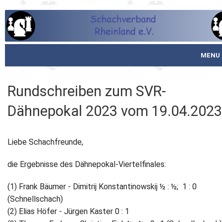
MENU
Startseite
Rundschreiben zum SVR-
über den SVR
Dähnepokal 2023 vom 19.04.2023
Spielbetrieb
Liebe Schachfreunde,
Schachjugend
die Ergebnisse des Dähnepokal-Viertelfinales:
Meistertafel
(1) Frank Bäumer - Dimitrij Konstantinowskij ½ : ½; 1 : 0
Fotos
(Schnellschach)
(2) Elias Höfer - Jürgen Kaster 0 : 1
Service