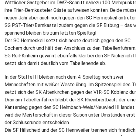
Wittlicher Gastgeber im DWZ-Schnitt nahezu 100 Mehrpunkte
ihre Trier-Bernkasteler Gäste aufweisen konnten. Beide müss
Newsletter
neuen Jahr aber auch noch gegen den SC Hermeskeil antreten
SG PST-Trier/Bernkastel zudem gegen die SF Bitburg – das w
Kontakt
spannend bleiben bis zum letzten Spieltag!
Impressum
Der SC Hermeskeil setzt sich heute deutlich gegen den SC
Cochem durch und hält den Anschluss zu den Tabellenführern.
Datenschutz
SG Reil-Kinheim gewinnt ebenfalls klar bei den SF Nickenich I
setzt sich damit deutlich vom Tabellenende ab.
In der Staffel II bleiben nach dem 4. Spieltag noch zwei
Mannschaften mit weißer Weste übrig. Im Spitzenspiel des 
setzt sich der SK Altenkirchen gegen der VfR-SC Koblenz dur
Dran am Tabellenführer bleibt der SK Rheinbreitbach, der eine
Kantersieg gegen den SC Heimbach-Weis/Neuwied III landet.
wird die Meisterschaft in dieser Saison unter Umständen erst 
der Schlussrunde entscheiden.
Die SF Hillscheid und der SC Hennweiler trennen sich friedlich