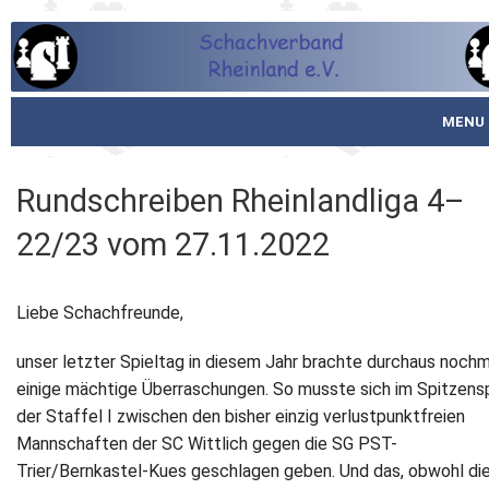
MENU
Startseite
Rundschreiben Rheinlandliga 4–
über den SVR
22/23 vom 27.11.2022
Spielbetrieb
Liebe Schachfreunde,
Schachjugend
unser letzter Spieltag in diesem Jahr brachte durchaus nochm
Meistertafel
einige mächtige Überraschungen. So musste sich im Spitzensp
der Staffel I zwischen den bisher einzig verlustpunktfreien
Fotos
Mannschaften der SC Wittlich gegen die SG PST-
Trier/Bernkastel-Kues geschlagen geben. Und das, obwohl di
Service