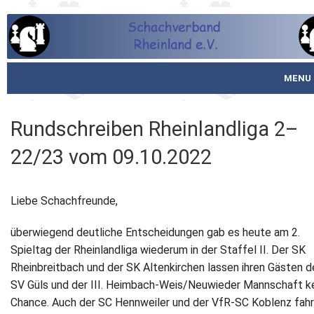
MENU
Startseite
Rundschreiben Rheinlandliga 2–
über den SVR
22/23 vom 09.10.2022
Spielbetrieb
Liebe Schachfreunde,
Schachjugend
überwiegend deutliche Entscheidungen gab es heute am 2.
Meistertafel
Spieltag der Rheinlandliga wiederum in der Staffel II. Der SK
Rheinbreitbach und der SK Altenkirchen lassen ihren Gästen d
Fotos
SV Güls und der III. Heimbach-Weis/Neuwieder Mannschaft k
Chance. Auch der SC Hennweiler und der VfR-SC Koblenz fah
Service