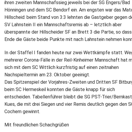
ihren zweiten Mannschafssieg jeweils bei der SG Engers/Bad
Hönningen und dem SC Bendorf ein. Am engsten war das Matc
Newsletter
Hillscheid: beim Stand von 3:3 lehnten die Gastgeber gegen d
SV Lahnstein II ein Mannschaftsremis ab – letztlich aber
Kontakt
überspannte der Hillscheider SF an Brett 3 die Partie, so das
Impressum
Ende die Gäste beide Punkte mit nach Lahnstein nehmen kon
In der Staffel I fanden heute nur zwei Wettkämpfe statt. W
Datenschutz
mehrerer Corona-Fälle in der Reil-Kinheimer Mannschaft hat 
sich mit dem SC Wittlich kurzfristig auf einen zeitnahen
Nachspieltermin am 23. Oktober geeinigt.
Das Spitzenspiel der Vorjahres-Zweiten und Dritten SF Bitbur
beim SC Hermeskeil konnten die Gäste knapp für sich
entscheiden. Tabellenführer bleibt die SG PST-Trier/Bernkast
Kues, die mit drei Siegen und vier Remis deutlich gegen den S
Cochem gewinnt.
Mit freundlichen Schachgrüßen