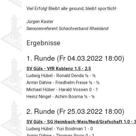
Viel Erfolg! Bleibt alle gesund, bleibt sportlich!
Jürgen Kaster
Seniorenreferent Schachverband Rheinland
Ergebnisse
1. Runde (Fr 04.03.2022 18:00)
SV Güls - VfR Koblenz 1,5 - 2,5
Ludwig Hübel - Ronald Denda ½ - ½
Armin Dähne - Friedhelm Freise ½ - ½
Michael Höber - Harald Vossen 0 - 1
Heinz Ningel - Achim Bosma ½ - ½
2. Runde (Fr 25.03.2022 18:00)
SV Güls - SG Heimbach-Weis/Nwd/Grafschaft 1,0 - 3
Ludwig Hübel - Yuri Boidman 1 - 0
Armin Dähne - Thomas Roos 0 - 1