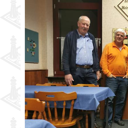
Partner
Schnellschach-E.
Schiedsgericht
Senioren-MM
Senioren-SSEM