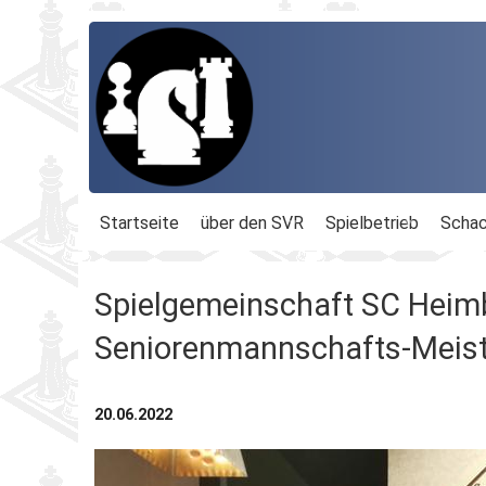
Startseite
über den SVR
Spielbetrieb
Schac
Organisation
Terminplan
Geschäftsführu
Spielgemeinschaft SC Heim
Schachbezirke
Rheinland-Ligen
Gesamtvorstan
Seniorenmannschafts-Meist
Geschichte
Blitz-MM
Beauftragte
20.06.2022
Ordnungen
Dähnepokal
Kassenprüfer
Protokolle
Einzel-M.
Ehrenmitglieder