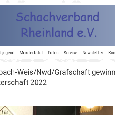
hjugend
Meistertafel
Fotos
Service
Newsletter
Kon
ng
Ausbildung
bach-Weis/Nwd/Grafschaft gewinn
d
Ergebnisdienst
erschaft 2022
DWZ
Schachlinks
Formulare