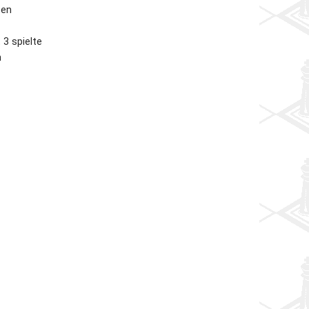
cen
 3 spielte
n