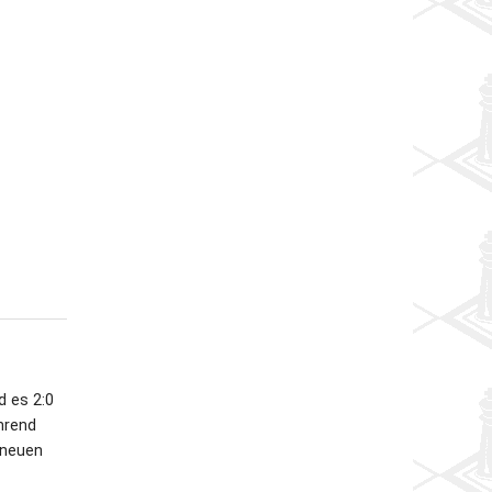
d es 2:0
hrend
 neuen