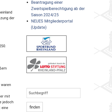
Beantragung einer
Zweitspielberechtigung ab der
heinland
Saison 2024/25
tzung der
NEUES Mitgliederportal
(Update)
250.
oßem
n waren
er mit
e jedoch
 eine