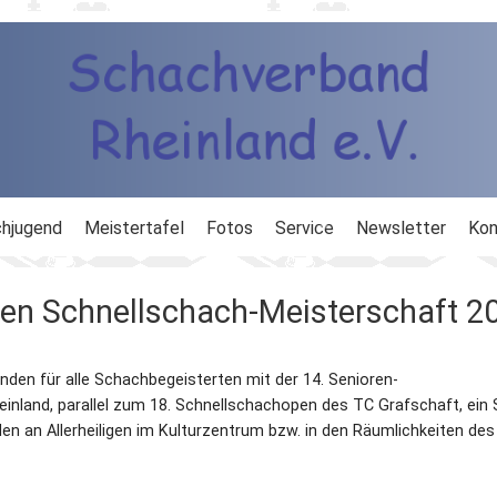
hjugend
Meistertafel
Fotos
Service
Newsletter
Kon
ng
Ausbildung
oren Schnellschach-Meisterschaft 2
d
Ergebnisdienst
den für alle Schachbegeisterten mit der 14. Senioren-
DWZ
nland, parallel zum 18. Schnellschachopen des TC Grafschaft, ein
den an Allerheiligen im Kulturzentrum bzw. in den Räumlichkeiten des
Schachlinks
Formulare