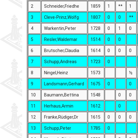
2
Schneider,Friedhe
1859
1
**
1
3
Cleve-Prinz,Wolfg
1807
0
0
**
4
Warkentin,Peter
1728
0
1
0
5
Resler,Waldemar
1514
0
0
6
Brutscher,Claudia
1614
0
0
0
7
Schupp,Andreas
1723
0
8
Ningel,Heinz
1573
½
9
Landsmann,Gerhard
1675
0
0
10
Baumann,Bettina
1548
0
0
11
Herhaus,Armin
1612
0
12
Franke,Rüdiger,Dr
1615
0
0
0
13
Schupp,Peter
1785
0