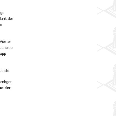
ege
dank der
en
Vierter
achclub
napp
usste.
Frömbgen
neider
,