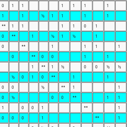
0
1
1
1
1
1
1
1
1
½
1
1
1
1
**
1
1
1
1
0
1
0
**
1
½
1
½
1
0
**
1
1
1
1
0
**
0
0
1
1
1
**
1
½
0
0
½
½
½
0
1
0
**
1
1
0
0
½
**
1
1
0
½
0
0
**
1
1
1
0
0
1
**
1
0
0
0
1
**
1