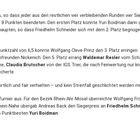
us, so dass jeder aus den restlichen vier verbleibenden Runden vier Si
en 8 Punkten beendeten. Den ersten Platz konnte Yuri Boidman dann 
aupten, so dass Friedhelm Schneider sich mit dem 2. Platz begnüg
ktzahl von 6,5 konnte Wolfgang Cleve-Prinz den 3. Platz erringen. 
reunden Nickenich. Den 5. Platz errang
Waldemar Resler
vom Sch
me,
Claudia Brutscher
von der IGS Trier, die nach Feinwertung nur k
icherte.
tlich und fair verhielten – und kein Streitfall geschlichtet werden m
m Turnier aus. Für den Bezirk Rhein-Ahr-Mosel überreichte Wolfgang 
 Rhein-Nahe übergab Andreas Back den Siegerpreis an
Friedhelm Sch
en Punktbesten
Yuri Boidman
.