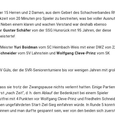
nter 15 Herren und 2 Damen, aus dem Gebiet des Schachverbandes R
eit von 20 Minuten pro Spieler zu bestreiten, was bei voller Ausnu
t. Neben einem klaren und wachen Verstand war deshalb ebenso
ar
Gustav Schäfer
von der SSG Hunsrück mit 95 Jahren, der diese
eisterte!
e Meister
Yuri Boidman
vom SC Heimbach-Weis mit einer DWZ von 2
Schneider
vom SV Lahnstein und
Wolfgang Cleve-Prinz
vom SK
 Güls, der die SVR-Seniorenturniere bis vor wenigen Jahren mit gr
dass sie trotz der Zwangspause nichts verlernt hatten. Einige Partie
t „nach Zeit", d. h. dem Ablauf der Bedenkzeit bei einem Spieler
tfrei mit 4 Punkten vor Wolfgang Cleve-Prinz und Friedhelm Schneid
en ungefährdeten Start-Ziel-Sieg einfahren würde. In Runde 5 konnt
innen und man durfte gespannt sein, wer von den beiden sich zuerst