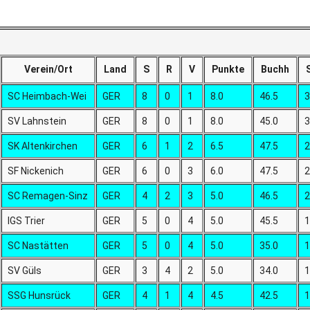
Verein/Ort
Land
S
R
V
Punkte
Buchh
SC Heimbach-Wei
GER
8
0
1
8.0
46.5
3
SV Lahnstein
GER
8
0
1
8.0
45.0
3
SK Altenkirchen
GER
6
1
2
6.5
47.5
2
SF Nickenich
GER
6
0
3
6.0
47.5
2
SC Remagen-Sinz
GER
4
2
3
5.0
46.5
2
IGS Trier
GER
5
0
4
5.0
45.5
1
SC Nastätten
GER
5
0
4
5.0
35.0
1
SV Güls
GER
3
4
2
5.0
34.0
1
SSG Hunsrück
GER
4
1
4
4.5
42.5
1