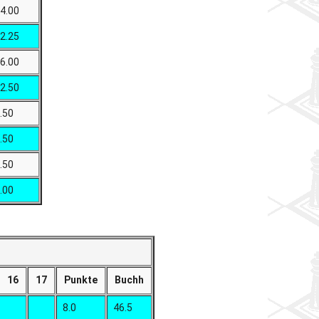
4.00
2.25
6.00
2.50
.50
.50
.50
.00
16
17
Punkte
Buchh
8.0
46.5