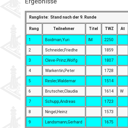
Ergebnisse
Rangliste: Stand nach der 9. Runde
Rang
Teilnehmer
Titel
TWZ
At
1
Boidman,Yuri
IM
2250
2
Schneider,Friedhe
1859
3
Cleve-Prinz,Wolfg
1807
4
Warkentin,Peter
1728
5
Resler,Waldemar
1514
6
Brutscher,Claudia
1614
W
7
Schupp,Andreas
1723
8
Ningel,Heinz
1573
9
Landsmann,Gerhard
1675