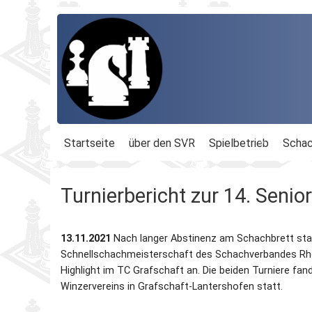
Startseite
über den SVR
Spielbetrieb
Schac
Organisation
Terminplan
Geschäftsführu
Turnierbericht zur 14. Seni
Schachbezirke
Rheinland-Ligen
Gesamtvorstan
13.11.2021
Nach langer Abstinenz am Schachbrett stan
Geschichte
Blitz-MM
Beauftragte
Schnellschachmeisterschaft des Schachverbandes Rhei
Highlight im TC Grafschaft an. Die beiden Turniere fan
Ordnungen
Dähnepokal
Kassenprüfer
Winzervereins in Grafschaft-Lantershofen statt.
Protokolle
Einzel-M.
Ehrenmitglieder