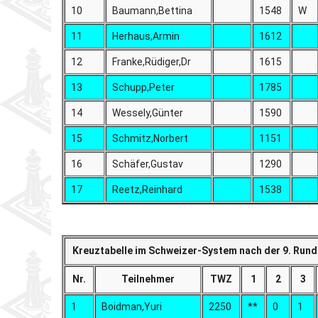
10
Baumann,Bettina
1548
W
11
Herhaus,Armin
1612
12
Franke,Rüdiger,Dr
1615
13
Schupp,Peter
1785
14
Wessely,Günter
1590
15
Schmitz,Norbert
1151
16
Schäfer,Gustav
1290
17
Reetz,Reinhard
1538
Kreuztabelle im Schweizer-System nach der 9. Rund
Nr.
Teilnehmer
TWZ
1
2
3
1
Boidman,Yuri
2250
**
0
1