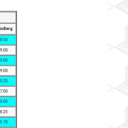
SoBerg
8.50
9.00
9.00
9.00
0.25
7.00
3.00
8.25
5.75