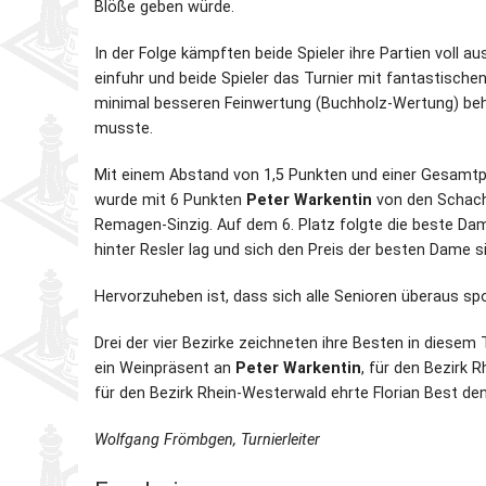
Blöße geben würde.
In der Folge kämpften beide Spieler ihre Partien voll a
einfuhr und beide Spieler das Turnier mit fantastisch
minimal besseren Feinwertung (Buchholz-Wertung) beh
musste.
Mit einem Abstand von 1,5 Punkten und einer Gesamtpun
wurde mit 6 Punkten
Peter Warkentin
von den Schachf
Remagen-Sinzig. Auf dem 6. Platz folgte die beste Da
hinter Resler lag und sich den Preis der besten Dame s
Hervorzuheben ist, dass sich alle Senioren überaus spor
Drei der vier Bezirke zeichneten ihre Besten in diese
ein Weinpräsent an
Peter Warkentin
, für den Bezirk
für den Bezirk Rhein-Westerwald ehrte Florian Best d
Wolfgang Frömbgen, Turnierleiter