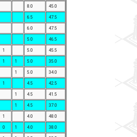
8.0
45.0
6.5
47.5
6.0
47.5
5.0
46.5
1
5.0
45.5
1
1
5.0
35.0
1
5.0
34.0
1
4.5
42.5
1
4.5
41.5
1
4.5
37.0
1
4.0
48.0
0
1
4.0
38.0