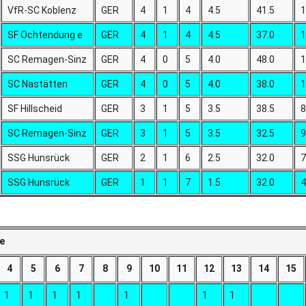
VfR-SC Koblenz
GER
4
1
4
4.5
41.5
1
SF Ochtendung e
GER
4
1
4
4.5
37.0
1
SC Remagen-Sinz
GER
4
0
5
4.0
48.0
1
SC Nastätten
GER
4
0
5
4.0
38.0
1
SF Hillscheid
GER
3
1
5
3.5
38.5
8
SC Remagen-Sinz
GER
3
1
5
3.5
32.5
9
SSG Hunsrück
GER
2
1
6
2.5
32.0
7
SSG Hunsrück
GER
1
1
7
1.5
32.0
4
e
4
5
6
7
8
9
10
11
12
13
14
15
1
1
1
1
1
1
1