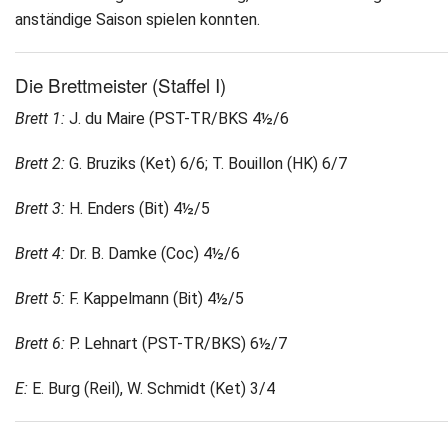
anständige Saison spielen konnten.
Die Brettmeister (Staffel I)
Brett 1:
J. du Maire (PST-TR/BKS 4½/6
Brett 2:
G. Bruziks (Ket) 6/6; T. Bouillon (HK) 6/7
Brett 3:
H. Enders (Bit) 4½/5
Brett 4:
Dr. B. Damke (Coc) 4½/6
Brett 5:
F. Kappelmann (Bit) 4½/5
Brett 6:
P. Lehnart (PST-TR/BKS) 6½/7
E:
E. Burg (Reil), W. Schmidt (Ket) 3/4