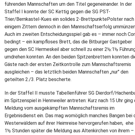
führenden Mannschaften um den Titel gegeneinander. In der
Newsletter
Staffel I konnte der SC Kettig gegen die SG PST-
Trier/Bernkastel-Kues ein solides 2-BrettpunktePolster nach
Kontakt
einigem Zittern dennoch in den Mannschaftserfolg ummünzen
Auch im zweiten Entscheidungsspiel gab es – immer noch Co
Impressum
bedingt – ein kampfloses Brett, das die Bitburger Gastgeber
gegen den SC Hermeskeil aber schnell zu einer 2½:1½ Führun
Datenschutz
umdrehen konnten. An den beiden Spitzenbrettern konnten di
Gäste nach der ersten Zeitkontrolle zum Mannschaftsremis
ausgleichen – das letztlich beiden Mannschaften „nur" den
geteilten 2./3. Platz bescherte.
In der Staffel II musste Tabellenführer SG Dierdorf/Hachenb
im Spitzenspiel in Hennweiler antreten: Kurz nach 15 Uhr ging 
Meldung vom ausgekämpften Mannschaftsremis im
Ergebnisdienst ein. Das mag womöglich manches Bangen bei 
Westerwäldern auf ihrer Heimreise hervorgerufen haben, ehe 
1½ Stunden später die Meldung aus Altenkirchen von ihrem –