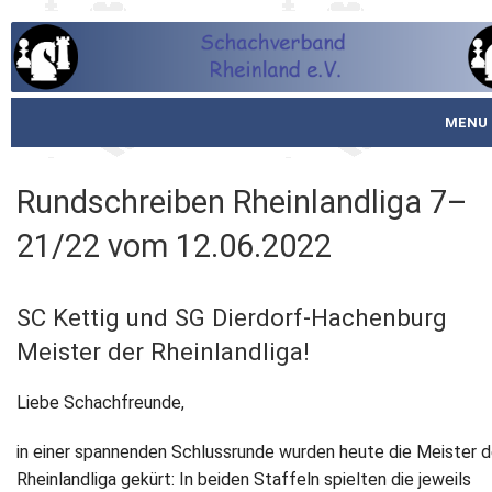
MENU
Startseite
Rundschreiben Rheinlandliga 7–
über den SVR
21/22 vom 12.06.2022
Spielbetrieb
SC Kettig und SG Dierdorf-Hachenburg
Schachjugend
Meister der Rheinlandliga!
Meistertafel
Liebe Schachfreunde,
Fotos
in einer spannenden Schlussrunde wurden heute die Meister d
Rheinlandliga gekürt: In beiden Staffeln spielten die jeweils
Service