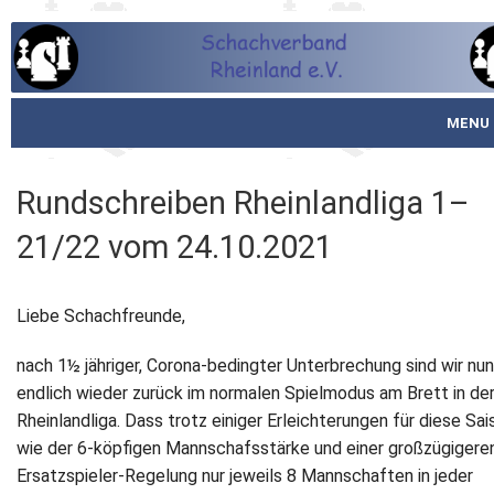
MENU
Startseite
Rundschreiben Rheinlandliga 1–
über den SVR
21/22 vom 24.10.2021
Spielbetrieb
Liebe Schachfreunde,
Schachjugend
nach 1½ jähriger, Corona-bedingter Unterbrechung sind wir nun
Meistertafel
endlich wieder zurück im normalen Spielmodus am Brett in de
Rheinlandliga. Dass trotz einiger Erleichterungen für diese Sai
Fotos
wie der 6-köpfigen Mannschafsstärke und einer großzügigere
Ersatzspieler-Regelung nur jeweils 8 Mannschaften in jeder
Service