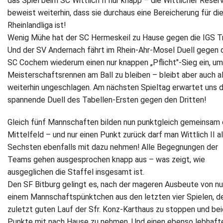
das Spiel beim SC Wittlich II nur knapp – die Wittlicher Reser
beweist weiterhin, dass sie durchaus eine Bereicherung für di
Rheinlandliga ist!
Wenig Mühe hat der SC Hermeskeil zu Hause gegen die IGS Tri
Und der SV Andernach fährt im Rhein-Ahr-Mosel Duell gegen 
SC Cochem wiederum einen nur knappen „Pflicht"-Sieg ein, um
Meisterschaftsrennen am Ball zu bleiben – bleibt aber auch al
weiterhin ungeschlagen. Am nächsten Spieltag erwartet uns 
spannende Duell des Tabellen-Ersten gegen den Dritten!
Gleich fünf Mannschaften bilden nun punktgleich gemeinsam
Mittelfeld – und nur einen Punkt zurück darf man Wittlich II a
Sechsten ebenfalls mit dazu nehmen! Alle Begegnungen der
Teams gehen ausgesprochen knapp aus – was zeigt, wie
ausgeglichen die Staffel insgesamt ist.
Den SF Bitburg gelingt es, nach der mageren Ausbeute von nu
einem Mannschaftspünktchen aus den letzten vier Spielen, d
zuletzt guten Lauf der Sfr. Konz-Karthaus zu stoppen und be
Punkte mit nach Hause zu nehmen. Und einen ebenso lebhaft