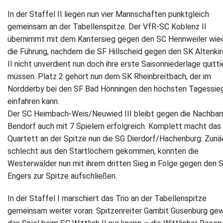
In der Staffel II liegen nun vier Mannschaften punktgleich
Newsletter
gemeinsam an der Tabellenspitze. Der VfR-SC Koblenz II
übernimmt mit dem Kantersieg gegen den SC Hennweiler wie
Kontakt
die Führung, nachdem die SF Hillscheid gegen den SK Altenki
II nicht unverdient nun doch ihre erste Saisonniederlage quitti
Impressum
müssen. Platz 2 gehört nun dem SK Rheinbreitbach, der im
Nordderby bei den SF Bad Hönningen den höchsten Tagessie
Datenschutz
einfahren kann.
Der SC Heimbach-Weis/Neuwied III bleibt gegen die Nachbar
Bendorf auch mit 7 Spielern erfolgreich. Komplett macht das
Quartett an der Spitze nun die SG Dierdorf/Hachenburg: Zunä
schlecht aus den Startlöchern gekommen, konnten die
Westerwälder nun mit ihrem dritten Sieg in Folge gegen den 
Engers zur Spitze aufschließen.
In der Staffel I marschiert das Trio an der Tabellenspitze
gemeinsam weiter voran. Spitzenreiter Gambit Gusenburg gew