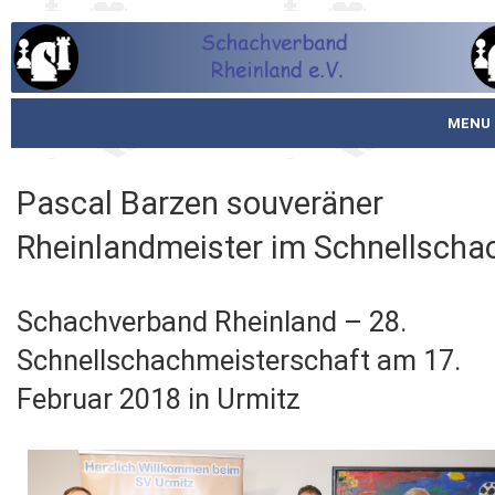
MENU
Startseite
Pascal Barzen souveräner
über den SVR
Rheinlandmeister im Schnellscha
Spielbetrieb
Schachverband Rheinland – 28.
Schachjugend
Schnellschachmeisterschaft am 17.
Meistertafel
Februar 2018 in Urmitz
Fotos
Service