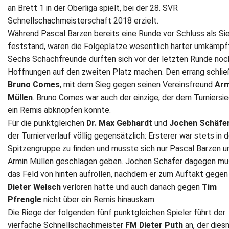
an Brett 1 in der Oberliga spielt, bei der 28. SVR
Schnellschachmeisterschaft 2018 erzielt.
Während Pascal Barzen bereits eine Runde vor Schluss als Si
feststand, waren die Folgeplätze wesentlich härter umkämpf
Sechs Schachfreunde durften sich vor der letzten Runde noc
Hoffnungen auf den zweiten Platz machen. Den errang schlie
Bruno Comes
, mit dem Sieg gegen seinen Vereinsfreund
Arm
Müllen
. Bruno Comes war auch der einzige, der dem Turniersi
ein Remis abknöpfen konnte.
Für die punktgleichen
Dr. Max Gebhardt
und
Jochen Schäfe
der Turnierverlauf völlig gegensätzlich: Ersterer war stets in d
Spitzengruppe zu finden und musste sich nur Pascal Barzen u
Armin Müllen geschlagen geben. Jochen Schäfer dagegen m
das Feld von hinten aufrollen, nachdem er zum Auftakt gegen
Dieter Welsch
verloren hatte und auch danach gegen
Tim
Pfrengle
nicht über ein Remis hinauskam.
Die Riege der folgenden fünf punktgleichen Spieler führt der
vierfache Schnellschachmeister
FM Dieter Puth
an, der dies