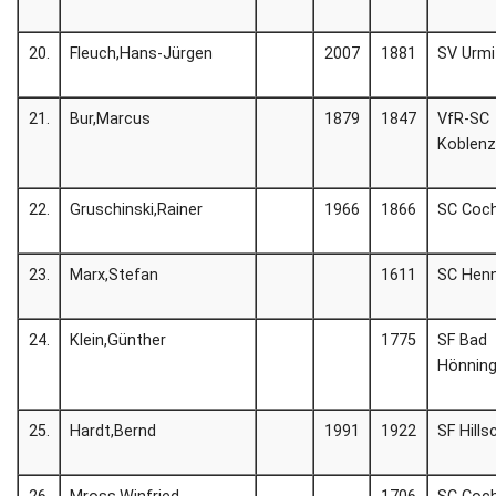
20.
Fleuch,Hans-Jürgen
2007
1881
SV Urmi
21.
Bur,Marcus
1879
1847
VfR-SC
Koblen
22.
Gruschinski,Rainer
1966
1866
SC Coc
23.
Marx,Stefan
1611
SC Henn
24.
Klein,Günther
1775
SF Bad
Hönnin
25.
Hardt,Bernd
1991
1922
SF Hills