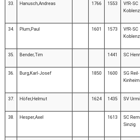
33.
Hanusch,Andreas
1766
1553
VfR-SC
Koblen
34.
Plum,Paul
1601
1573
VfR-SC
Koblen
35.
Bender,Tim
1441
SC Henn
36.
Burg,Karl-Josef
1850
1600
SG Reil-
Kinheim
37.
Höfer,Helmut
1624
1435
SV Urmi
38.
Hesper,Axel
1613
SC Rem
Sinzig