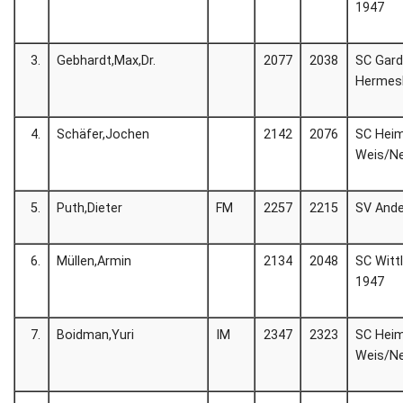
1947
3.
Gebhardt,Max,Dr.
2077
2038
SC Gar
Hermesk
4.
Schäfer,Jochen
2142
2076
SC Hei
Weis/N
5.
Puth,Dieter
FM
2257
2215
SV And
6.
Müllen,Armin
2134
2048
SC Wittl
1947
7.
Boidman,Yuri
IM
2347
2323
SC Hei
Weis/N