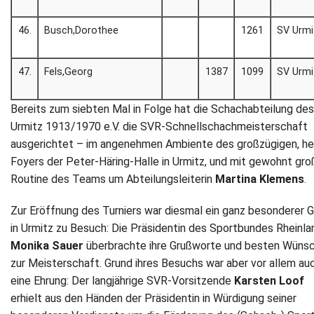
46.
Busch,Dorothee
1261
SV Urmi
47.
Fels,Georg
1387
1099
SV Urmi
Bereits zum siebten Mal in Folge hat die Schachabteilung de
Urmitz 1913/1970 e.V. die SVR-Schnellschachmeisterschaft
ausgerichtet – im angenehmen Ambiente des großzügigen, he
Foyers der Peter-Häring-Halle in Urmitz, und mit gewohnt gro
Routine des Teams um Abteilungsleiterin
Martina Klemens
.
Zur Eröffnung des Turniers war diesmal ein ganz besonderer 
in Urmitz zu Besuch: Die Präsidentin des Sportbundes Rheinla
Monika Sauer
überbrachte ihre Grußworte und besten Wüns
zur Meisterschaft. Grund ihres Besuchs war aber vor allem au
eine Ehrung: Der langjährige SVR-Vorsitzende
Karsten Loof
erhielt aus den Händen der Präsidentin in Würdigung seiner