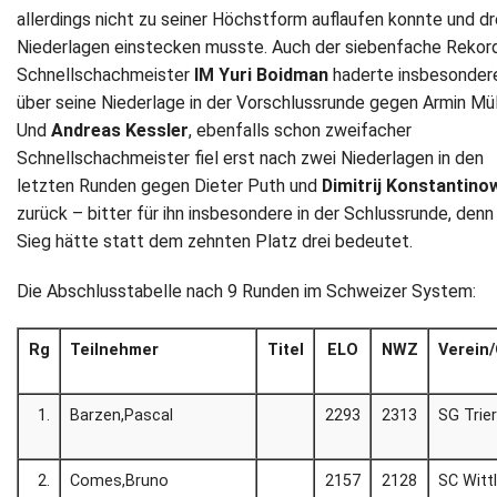
allerdings nicht zu seiner Höchstform auflaufen konnte und dr
Niederlagen einstecken musste. Auch der siebenfache Rekor
Schnellschachmeister
IM Yuri Boidman
haderte insbesonder
über seine Niederlage in der Vorschlussrunde gegen Armin Mül
Und
Andreas Kessler
, ebenfalls schon zweifacher
Schnellschachmeister fiel erst nach zwei Niederlagen in den
letzten Runden gegen Dieter Puth und
Dimitrij Konstantino
zurück – bitter für ihn insbesondere in der Schlussrunde, denn
Sieg hätte statt dem zehnten Platz drei bedeutet.
Die Abschlusstabelle nach 9 Runden im Schweizer System:
Rg
Teilnehmer
Titel
ELO
NWZ
Verein/
1.
Barzen,Pascal
2293
2313
SG Trie
2.
Comes,Bruno
2157
2128
SC Wittl