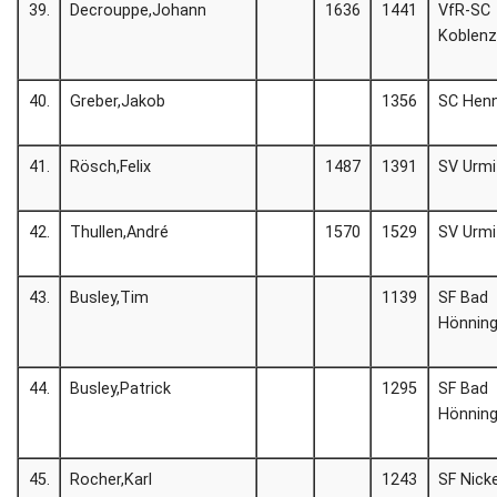
39.
Decrouppe,Johann
1636
1441
VfR-SC
Koblen
40.
Greber,Jakob
1356
SC Henn
41.
Rösch,Felix
1487
1391
SV Urmi
42.
Thullen,André
1570
1529
SV Urmi
43.
Busley,Tim
1139
SF Bad
Hönnin
44.
Busley,Patrick
1295
SF Bad
Hönnin
45.
Rocher,Karl
1243
SF Nick