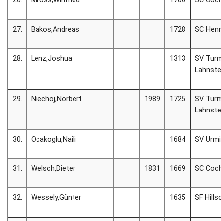
26.
Mross,Winfried
1706
SC Coc
27.
Bakos,Andreas
1728
SC Henn
28.
Lenz,Joshua
1313
SV Tur
Lahnste
29.
Niechoj,Norbert
1989
1725
SV Tur
Lahnste
30.
Ocakoglu,Naili
1684
SV Urmi
31.
Welsch,Dieter
1831
1669
SC Coc
32.
Wessely,Günter
1635
SF Hills