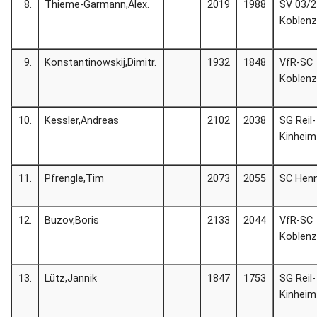
8.
Thieme-Garmann,Alex.
2019
1988
SV 03/2
Koblen
9.
Konstantinowskij,Dimitr.
1932
1848
VfR-SC
Koblen
10.
Kessler,Andreas
2102
2038
SG Reil-
Kinheim
11.
Pfrengle,Tim
2073
2055
SC Henn
12.
Buzov,Boris
2133
2044
VfR-SC
Koblen
13.
Lütz,Jannik
1847
1753
SG Reil-
Kinheim