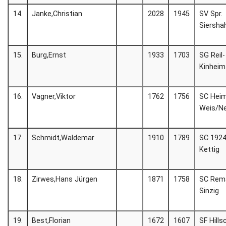
14.
Janke,Christian
2028
1945
SV Spr.
Siersha
15.
Burg,Ernst
1933
1703
SG Reil-
Kinheim
16.
Vagner,Viktor
1762
1756
SC Hei
Weis/N
17.
Schmidt,Waldemar
1910
1789
SC 192
Kettig
18.
Zirwes,Hans Jürgen
1871
1758
SC Rem
Sinzig
19.
Best,Florian
1672
1607
SF Hills