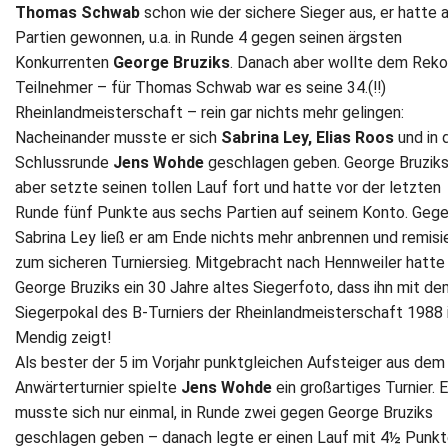
Thomas Schwab
schon wie der sichere Sieger aus, er hatte a
Partien gewonnen, u.a. in Runde 4 gegen seinen ärgsten
Konkurrenten
George Bruziks
. Danach aber wollte dem Reko
Teilnehmer – für Thomas Schwab war es seine 34.(!!)
Rheinlandmeisterschaft – rein gar nichts mehr gelingen:
Nacheinander musste er sich
Sabrina Ley, Elias Roos
und in 
Schlussrunde
Jens Wohde
geschlagen geben. George Bruzik
aber setzte seinen tollen Lauf fort und hatte vor der letzten
Runde fünf Punkte aus sechs Partien auf seinem Konto. Geg
Sabrina Ley ließ er am Ende nichts mehr anbrennen und remisi
zum sicheren Turniersieg. Mitgebracht nach Hennweiler hatte
George Bruziks ein 30 Jahre altes Siegerfoto, dass ihn mit de
Siegerpokal des B-Turniers der Rheinlandmeisterschaft 1988 
Mendig zeigt!
Als bester der 5 im Vorjahr punktgleichen Aufsteiger aus dem
Anwärterturnier spielte
Jens Wohde
ein großartiges Turnier. E
musste sich nur einmal, in Runde zwei gegen George Bruziks
geschlagen geben – danach legte er einen Lauf mit 4½ Punk