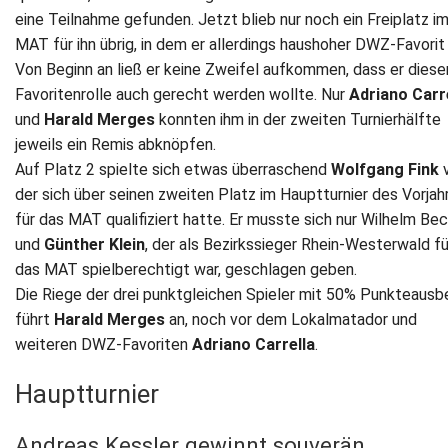
eine Teilnahme gefunden. Jetzt blieb nur noch ein Freiplatz i
MAT für ihn übrig, in dem er allerdings haushoher DWZ-Favorit
Von Beginn an ließ er keine Zweifel aufkommen, dass er diese
Favoritenrolle auch gerecht werden wollte. Nur
Adriano Carr
und
Harald Merges
konnten ihm in der zweiten Turnierhälfte
jeweils ein Remis abknöpfen.
Auf Platz 2 spielte sich etwas überraschend
Wolfgang Fink
v
der sich über seinen zweiten Platz im Hauptturnier des Vorjah
für das MAT qualifiziert hatte. Er musste sich nur Wilhelm Bec
und
Günther Klein
, der als Bezirkssieger Rhein-Westerwald fü
das MAT spielberechtigt war, geschlagen geben.
Die Riege der drei punktgleichen Spieler mit 50% Punkteausb
führt
Harald Merges
an, noch vor dem Lokalmatador und
weiteren DWZ-Favoriten
Adriano Carrella
.
Hauptturnier
Andreas Kessler gewinnt souverän