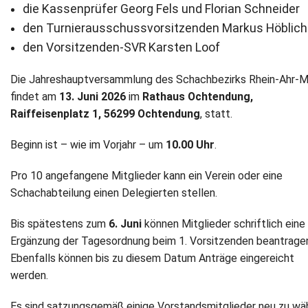
die Kassenprüfer Georg Fels und Florian Schneider
Newsletter
den Turnierausschussvorsitzenden Markus Höblich
den Vorsitzenden-SVR Karsten Loof
Kontakt
Die Jahreshauptversammlung des Schachbezirks Rhein-Ahr-
Impressum
findet am
13. Juni 2026
im
Rathaus Ochtendung,
Raiffeisenplatz 1, 56299 Ochtendung
, statt.
Datenschutz
Beginn ist – wie im Vorjahr – um
10.00 Uhr
.
Pro 10 angefangene Mitglieder kann ein Verein oder eine
Schachabteilung einen Delegierten stellen.
Bis spätestens zum
6. Juni
können Mitglieder schriftlich eine
Ergänzung der Tagesordnung beim 1. Vorsitzenden beantrage
Ebenfalls können bis zu diesem Datum Anträge eingereicht
werden.
Es sind satzungsgemäß einige Vorstandsmitglieder neu zu wäh