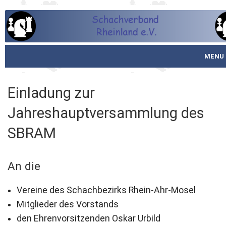
MENU
Startseite
Einladung zur
über den SVR
Jahreshauptversammlung des
Spielbetrieb
SBRAM
Schachjugend
An die
Meistertafel
Vereine des Schachbezirks Rhein-Ahr-Mosel
Fotos
Mitglieder des Vorstands
den Ehrenvorsitzenden Oskar Urbild
Service