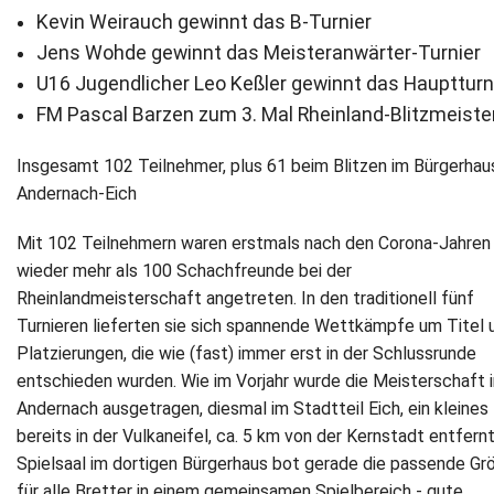
Kevin Weirauch gewinnt das B-Turnier
Newsletter
Jens Wohde gewinnt das Meisteranwärter-Turnier
U16 Jugendlicher Leo Keßler gewinnt das Hauptturn
Kontakt
FM Pascal Barzen zum 3. Mal Rheinland-Blitzmeiste
Impressum
Insgesamt 102 Teilnehmer, plus 61 beim Blitzen im Bürgerhaus
Andernach-Eich
Datenschutz
Mit 102 Teilnehmern waren erstmals nach den Corona-Jahren
wieder mehr als 100 Schachfreunde bei der
Rheinlandmeisterschaft angetreten. In den traditionell fünf
Turnieren lieferten sie sich spannende Wettkämpfe um Titel 
Platzierungen, die wie (fast) immer erst in der Schlussrunde
entschieden wurden. Wie im Vorjahr wurde die Meisterschaft i
Andernach ausgetragen, diesmal im Stadtteil Eich, ein kleines
bereits in der Vulkaneifel, ca. 5 km von der Kernstadt entfernt
Spielsaal im dortigen Bürgerhaus bot gerade die passende Gr
für alle Bretter in einem gemeinsamen Spielbereich - gute