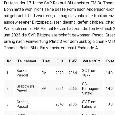
Erstens; der 17-fache SVR Rekord-Blitzmeister FM Dr. Thom
Bohn hatte wohl nicht seine beste Form nach Andernach-Eich
mitgebracht. Und zweitens; es mag die zahlreiche Konkurrenz
ausgewiesener Blitzspezialisten diesmal gefehlt haben. [cite:
Wie auch immer, FM Pascal Barzen hat zum dritten Mal nach 
und 2023 die SVR Blitzmeisterschaft gewonnen. Pascal Grze
errang nach Feinwertung Platz 3 vor dem punktgleichen FM Dr
Thomas Bohn. Blitz-Einzelmeisterschaft Endrunde A
Rg
Teilnehmer
Titel
ELO
DWZ
Verein/Ort
Pkte
Barzen,
SG Trier
1.
FM
2329
2364
14.0
Pascal
1877
SC
Grabowski,
2.
FM
2241
2265
Remagen-
14.0
Pawel
Sinzig
Grzeca,
SV Turm
3.
2048
2105
10.0
Pascal
Lahnstein