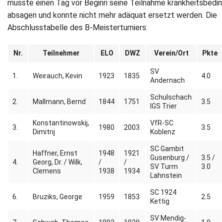
musste einen Tag vor Beginn seine Teilnahme krankheitsbedi
absagen und konnte nicht mehr adäquat ersetzt werden. Die
Abschlusstabelle des B-Meisterturniers:
Nr.
Teilnehmer
ELO
DWZ
Verein/Ort
Pkte
SV
1.
Weirauch, Kevin
1923
1835
4.0
Andernach
Schulschach
2.
Mallmann, Bernd
1844
1751
3.5
IGS Trier
Konstantinowskij,
VfR-SC
3.
1980
2003
3.5
Dimitrij
Koblenz
SC Gambit
Haffner, Ernst
1948
1921
Gusenburg /
3.5 /
4.
Georg, Dr. / Wilk,
/
/
SV Turm
3.0
Clemens
1938
1934
Lahnstein
SC 1924
6.
Bruziks, George
1959
1853
2.5
Kettig
SV Mendig-