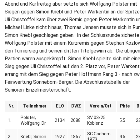
Abend und Karfreitag aber setzte sich Wolfgang Polster mit
Siegen gegen Simon Knebl und Peter Warkentin an der Spitze
Uli Christoffel kam über zwei Remis gegen Peter Warkentin u
Michael Linke nicht hinaus; Thomas Jensen musste sich in Ru
Simon Knebl geschlagen geben. In der Schlussrunde sicherte 
Wolfgang Polster mit einem Kurzremis gegen Stephan Kozlo
den Turniersieg und seinen dritten Titelgewinn ab. Die übrigen
Partien waren ausgekämpft: Simon Knebl spielte sich mit ein
Sieg gegen Uli Christoffel auf den 2. Platz vor, Peter Warkent
errang mit dem Sieg gegen Peter Hoffmann Rang 3 - nach zw
Feinwertung Sonneborn-Berger. Die Abschlusstabelle der
Senioren-Einzelmeisterschaft:
Nr.
Teilnehmer
ELO
DWZ
Verein/Ort
Pkte
B
Polster,
SV 03/25
1.
2134
2088
5.5
2
Wolfgang, Dr.
Koblenz
SC Cochem
2.
Knebl, Simon
1927
1867
4.5
2
1973