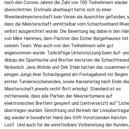
nach den Corona-Jahren die Zahl von 100 Teilnehmern wieder
überschritten. Erstmals überhaupt hatte sich zu einer
Rheinlandmeisterschaft kein Verein als Ausrichter gefunden, 
dass die Meisterschaft unmittelbar vom Schachverband Rhei
selbst ausgerichtet wurde. Die Bewirtung lag dabei in den Hä
von Mike Hammes, dem Pächter des Eicher Bürgerhauses mit
seinem Team. Was auch von den Teilnehmern sehr gut
angenommen wurde. Tatkräftige Unterstützung beim Auf- un
Abbau der Spieltische und Bretter leisteten die Schachfreun
Nickenich. Jens Wohde und Dirk Stein hatten das zusammen 
einigen Jungs ihrer Schachjugend am Freitagabend vor Beginn
ersten Turnierwochenendes, sowie Karsamstag nach Ende de
Meisterschaft jeweils recht flott erledigt. Standard ist es
mittlerweile, dass alle Partien der Meisterturniere auf
elektronischen Brettern gespielt und (zeitversetzt) auf "Lich
übertragen wurden. Einrichtung und Betrieb der Liveübertragu
lag wieder in bewährter Hand des SVR-Vorsitzenden Karsten
Loof. Und auch für die unmittelbare Vorbereitung der Runden,