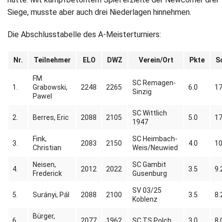
Siege, musste aber auch drei Niederlagen hinnehmen.
Die Abschlusstabelle des A-Meisterturniers:
Nr.
Teilnehmer
ELO
DWZ
Verein/Ort
Pkte
S
FM
SC Remagen-
1.
Grabowski,
2248
2265
6.0
17
Sinzig
Pawel
SC Wittlich
2.
Berres, Eric
2088
2105
5.0
17
1947
Fink,
SC Heimbach-
3.
2083
2150
4.0
10
Christian
Weis/Neuwied
Neisen,
SC Gambit
4.
2012
2022
3.5
9.
Frederick
Gusenburg
SV 03/25
5.
Surányi, Pál
2088
2100
3.5
8.
Koblenz
Bürger,
6.
2077
1962
SC TS Polch
3.0
8.