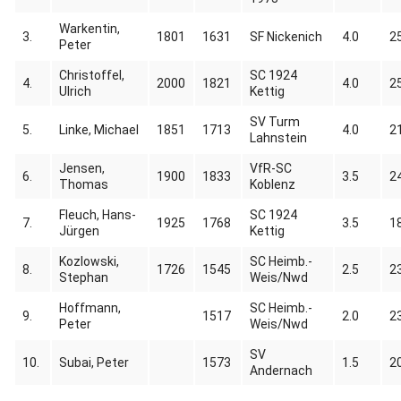
Warkentin,
3.
1801
1631
SF Nickenich
4.0
2
Peter
Christoffel,
SC 1924
4.
2000
1821
4.0
2
Ulrich
Kettig
SV Turm
5.
Linke, Michael
1851
1713
4.0
2
Lahnstein
Jensen,
VfR-SC
6.
1900
1833
3.5
2
Thomas
Koblenz
Fleuch, Hans-
SC 1924
7.
1925
1768
3.5
1
Jürgen
Kettig
Kozlowski,
SC Heimb.-
8.
1726
1545
2.5
2
Stephan
Weis/Nwd
Hoffmann,
SC Heimb.-
9.
1517
2.0
2
Peter
Weis/Nwd
SV
10.
Subai, Peter
1573
1.5
2
Andernach