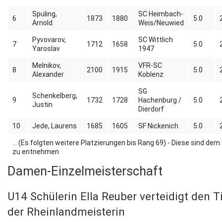
Spuling,
SC Heimbach-
6
1873
1880
5.0
Arnold
Weis/Neuwied
Pyvovarov,
SC Wittlich
7
1712
1658
5.0
Yaroslav
1947
Melnikov,
VFR-SC
8
2100
1915
5.0
Alexander
Koblenz
SG
Schenkelberg,
9
1732
1728
Hachenburg /
5.0
Justin
Dierdorf
10
Jede, Laurens
1685
1605
SF Nickenich
5.0
... (Es folgten weitere Platzierungen bis Rang 69) - Diese sind dem
zu entnehmen
Damen-Einzelmeisterschaft
U14 Schülerin Ella Reuber verteidigt den Ti
der Rheinlandmeisterin