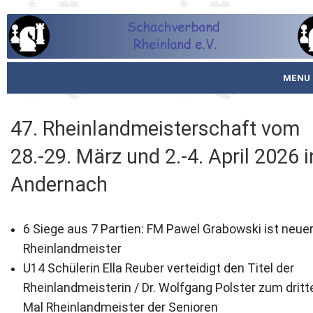
MENU
Startseite
47. Rheinlandmeisterschaft vom
über den SVR
28.-29. März und 2.-4. April 2026 i
Spielbetrieb
Andernach
Schachjugend
6 Siege aus 7 Partien: FM Pawel Grabowski ist neue
Meistertafel
Rheinlandmeister
U14 Schülerin Ella Reuber verteidigt den Titel der
Fotos
Rheinlandmeisterin / Dr. Wolfgang Polster zum dritt
Service
Mal Rheinlandmeister der Senioren