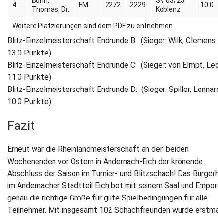
Bohn,
SV 03/25
4.
FM
2272
2229
10.0
Thomas, Dr.
Koblenz
Weitere Platzierungen sind dem PDF zu entnehmen
Blitz-Einzelmeisterschaft Endrunde B: (Sieger: Wilk, Clemens 
13.0 Punkte)
Blitz-Einzelmeisterschaft Endrunde C: (Sieger: von Elmpt, Leo
11.0 Punkte)
Blitz-Einzelmeisterschaft Endrunde D: (Sieger: Spiller, Lennar
10.0 Punkte)
Fazit
Erneut war die Rheinlandmeisterschaft an den beiden
Wochenenden vor Ostern in Andernach-Eich der krönende
Abschluss der Saison im Turnier- und Blitzschach! Das Bürger
im Andernacher Stadtteil Eich bot mit seinem Saal und Empor
genau die richtige Größe für gute Spielbedingungen für alle
Teilnehmer. Mit insgesamt 102 Schachfreunden wurde erstma