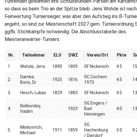
Führenden gewannen ihre Schlussrunden-Partien am Karsams
so dass es beim Trio an der Spitze blieb. Jens Wohde ist nach
Feinwertung Turniersieger; was aber den Aufstieg ins B-Turnie
angeht, so sind zur Meisterschaft 2027 gem. Turnierordnung
ggfls. Stichkämpfe notwendig. Die Abschlusstabelle des
Meisteranwärter-Turniers:
Nr.
Teilnehmer
ELO
DWZ
Verein/Ort
Pkte
S
1.
Wohde, Jens
1890
1809
SF Nickenich
4.5
15
Damke,
SC Cochem
2.
1925
1816
4.5
14
Boris, Dr.
1973
3.
Hesch, Lukas
1829
1883
SF Nickenich
4.5
13
SG Engers /
Belilovskiy,
4.
1923
Bad
4.0
13
Vadim
Hönningen
SG
Minkovitch,
5.
1911
1859
Hachenburg
3.0
9.
Michael
/ Dierdorf