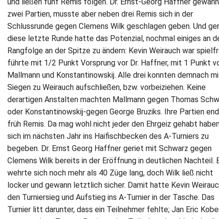
und ließen fünf Remis folgen. Dr. Ernst-Georg Haffner gewann
zwei Partien, musste aber neben drei Remis sich in der
Schlussrunde gegen Clemens Wilk geschlagen geben. Und ge
diese letzte Runde hatte das Potenzial, nochmal einiges an d
Rangfolge an der Spitze zu ändern: Kevin Weirauch war spielfre
führte mit 1/2 Punkt Vorsprung vor Dr. Haffner, mit 1 Punkt v
Mallmann und Konstantinowskij. Alle drei konnten demnach mi
Siegen zu Weirauch aufschließen, bzw. vorbeiziehen. Keine
derartigen Anstalten machten Mallmann gegen Thomas Schw
oder Konstantinowskij-gegen George Bruziks. Ihre Partien en
früh Remis. Da mag wohl nicht jeder den Ehrgeiz gehabt haben
sich im nächsten Jahr ins Haifischbecken des A-Turniers zu
begeben. Dr. Ernst Georg Haffner geriet mit Schwarz gegen
Clemens Wilk bereits in der Eröffnung in deutlichen Nachteil. 
wehrte sich noch mehr als 40 Züge lang, doch Wilk ließ nicht
locker und gewann letztlich sicher. Damit hatte Kevin Weirau
den Turniersieg und Aufstieg ins A-Turnier in der Tasche. Das
Turnier litt darunter, dass ein Teilnehmer fehlte; Jan Eric Kobe