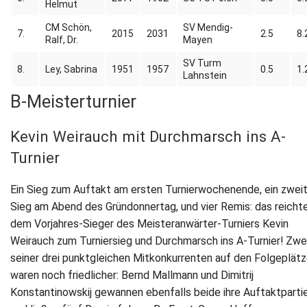
Helmut
CM Schön,
SV Mendig-
7.
2015
2031
2.5
8.
Ralf, Dr.
Mayen
SV Turm
8.
Ley, Sabrina
1951
1957
0.5
1.
Lahnstein
B-Meisterturnier
Kevin Weirauch mit Durchmarsch ins A-
Turnier
Ein Sieg zum Auftakt am ersten Turnierwochenende, ein zwei
Sieg am Abend des Gründonnertag, und vier Remis: das reicht
dem Vorjahres-Sieger des Meisteranwärter-Turniers Kevin
Weirauch zum Turniersieg und Durchmarsch ins A-Turnier! Zwe
seiner drei punktgleichen Mitkonkurrenten auf den Folgeplät
waren noch friedlicher: Bernd Mallmann und Dimitrij
Konstantinowskij gewannen ebenfalls beide ihre Auftaktparti