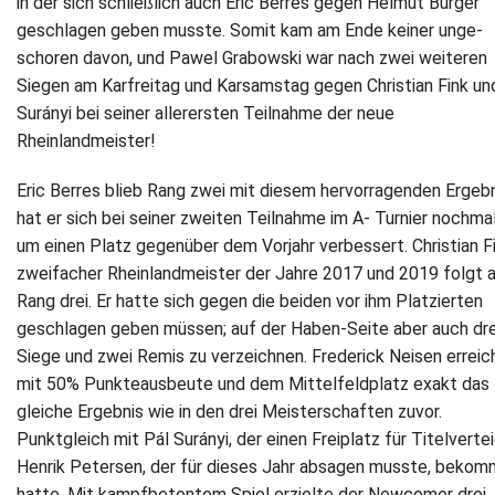
in der sich schließlich auch Eric Berres gegen Helmut Bürger
geschlagen geben musste. Somit kam am Ende keiner unge-
schoren davon, und Pawel Grabowski war nach zwei weiteren
Siegen am Karfreitag und Karsamstag gegen Christian Fink un
Surányi bei seiner allerersten Teilnahme der neue
Rheinlandmeister!
Eric Berres blieb Rang zwei mit diesem hervorragenden Ergeb
hat er sich bei seiner zweiten Teilnahme im A- Turnier nochma
um einen Platz gegenüber dem Vorjahr verbessert. Christian Fi
zweifacher Rheinlandmeister der Jahre 2017 und 2019 folgt 
Rang drei. Er hatte sich gegen die beiden vor ihm Platzierten
geschlagen geben müssen; auf der Haben-Seite aber auch dre
Siege und zwei Remis zu verzeichnen. Frederick Neisen erreic
mit 50% Punkteausbeute und dem Mittelfeldplatz exakt das
gleiche Ergebnis wie in den drei Meisterschaften zuvor.
Punktgleich mit Pál Surányi, der einen Freiplatz für Titelverte
Henrik Petersen, der für dieses Jahr absagen musste, beko
hatte. Mit kampfbetontem Spiel erzielte der Newcomer drei