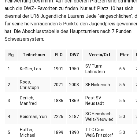
Feinwertung bestimmt. Auf den oberen Plätzen sind da imme
auch die DWZ- Favoriten zu finden. Nur auf Platz 10 hat sich
diesmal der U16 Jugendliche Laurens Jede "eingeschlichen", 
für seine hervorragenden 5 Punkte den Jugendpreis gewonne
hat. Die Abschlusstabelle des Hauptturniers nach 7 Runden
Schweizersystem:
Rg
Teilnehmer
ELO
DWZ
Verein/Ort
Pkte
SV Turm
1
Keßler, Leo
1901
1950
6.5
Lahnstein
Roos,
2
2021
2008
SF Nickenich
5.5
Christoph
Derlich,
Post SV
3
1886
1869
5.5
Manfred
Neustadt
SC Heimbach-
4
Boidman, Yuri
2226
2187
5.0
Weis/Neuwied
Haffer,
TTC Grün-
5
1899
1890
5.0
Michael
Weiß Fritzdorf