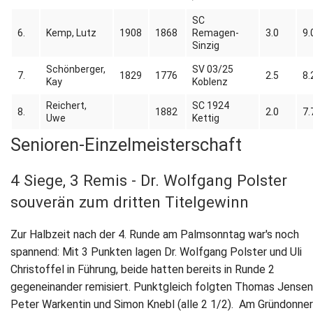
SC
6.
Kemp, Lutz
1908
1868
Remagen-
3.0
9.
Sinzig
Schönberger,
SV 03/25
7.
1829
1776
2.5
8.
Kay
Koblenz
Reichert,
SC 1924
8.
1882
2.0
7.
Uwe
Kettig
Senioren-Einzelmeisterschaft
4 Siege, 3 Remis - Dr. Wolfgang Polster
souverän zum dritten Titelgewinn
Zur Halbzeit nach der 4. Runde am Palmsonntag war's noch
spannend: Mit 3 Punkten lagen Dr. Wolfgang Polster und Uli
Christoffel in Führung, beide hatten bereits in Runde 2
gegeneinander remisiert. Punktgleich folgten Thomas Jensen
Peter Warkentin und Simon Knebl (alle 2 1/2). Am Gründonne