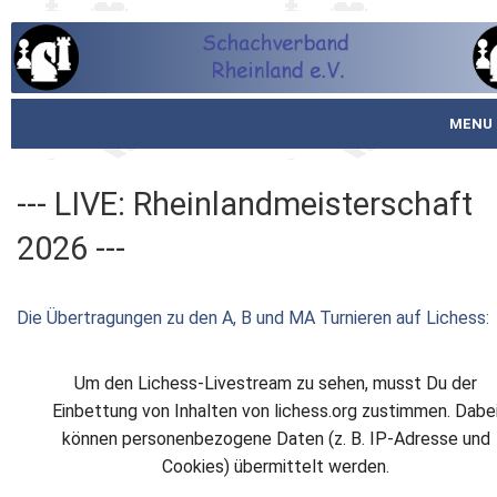
MENU
Startseite
--- LIVE: Rheinlandmeisterschaft
über den SVR
2026 ---
Spielbetrieb
Die Übertragungen zu den A, B und MA Turnieren auf Lichess:
Schachjugend
Meistertafel
Um den Lichess-Livestream zu sehen, musst Du der
Einbettung von Inhalten von lichess.org zustimmen. Dabe
Fotos
können personenbezogene Daten (z. B. IP-Adresse und
Cookies) übermittelt werden.
Service