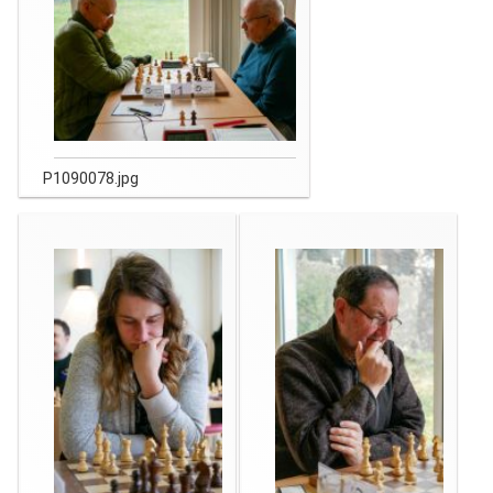
P1090078.jpg