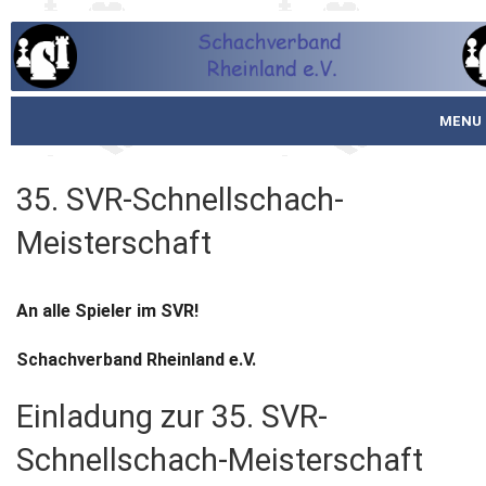
MENU
Startseite
35. SVR-Schnellschach-
über den SVR
Meisterschaft
Spielbetrieb
An alle Spieler im SVR!
Schachjugend
Schachverband Rheinland e.V.
Meistertafel
Einladung zur 35. SVR-
Fotos
Schnellschach-Meisterschaft
Service