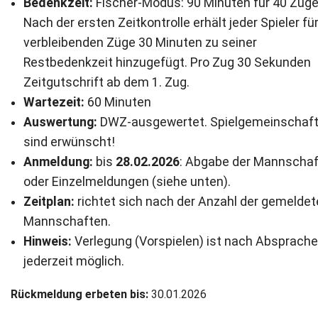
Bedenkzeit:
Fischer-Modus: 90 Minuten für 40 Züge
Nach der ersten Zeitkontrolle erhält jeder Spieler für
Newsletter
verbleibenden Züge 30 Minuten zu seiner
Kontakt
Restbedenkzeit hinzugefügt. Pro Zug 30 Sekunden
Zeitgutschrift ab dem 1. Zug.
Impressum
Wartezeit:
60 Minuten
Auswertung:
DWZ-ausgewertet. Spielgemeinschaf
Datenschutz
sind erwünscht!
Anmeldung:
bis
28.02.2026
: Abgabe der Mannschaf
oder Einzelmeldungen (siehe unten).
Zeitplan:
richtet sich nach der Anzahl der gemeldet
Mannschaften.
Hinweis:
Verlegung (Vorspielen) ist nach Absprache
jederzeit möglich.
Rückmeldung erbeten bis:
30.01.2026