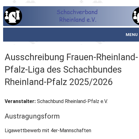
MENU
Startseite
Ausschreibung Frauen-Rheinland-
über den SVR
Pfalz-Liga des Schachbundes
Spielbetrieb
Rheinland-Pfalz 2025/2026
Schachjugend
Veranstalter:
Schachbund Rheinland-Pfalz e.V.
Meistertafel
Austragungsform
Fotos
Ligawettbewerb mit 4er-Mannschaften
Service