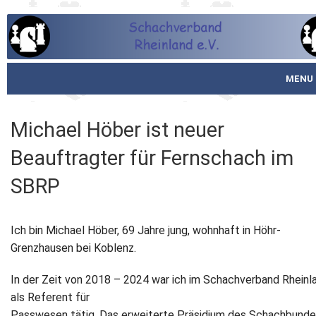
MENU
Startseite
Michael Höber ist neuer
über den SVR
Beauftragter für Fernschach im
Spielbetrieb
SBRP
Schachjugend
Ich bin Michael Höber, 69 Jahre jung, wohnhaft in Höhr-
Meistertafel
Grenzhausen bei Koblenz.
Fotos
In der Zeit von 2018 – 2024 war ich im Schachverband Rheinl
als Referent für
Service
Passwesen tätig. Das erweiterte Präsidium des Schachbund