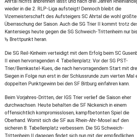
Ahrtal nichts anbrennen lässt und nach drei Jahren Rheinlandli
wieder in die 2. RLP-Liga aufsteigt! Dennoch bleibt die
Newsletter
Vizemeisterschaft des Aufsteigers SC Ahrtal die wohl größte
Überraschung der Saison. Auch die SG Trier II kommt trotz de
Kontakt
Kantersiegs heute gegen die SG Schweich-Trittenheim nur bis
½ Brettpunkt heran.
Impressum
Die SG Reil-Kinheim verteidigt mit dem Erfolg beim SC Gusen
Datenschutz
II einen hervorragenden 4. Tabellenplatz. Vor der SG PST-
Trier/Bernkastel-Kues, die nach hervorragendem Start mit dre
Siegen in Folge nun erst in der Schlussrunde zum vierten Mal 
doppelten Punktgewinn bei den SF Bitburg einfahren kann.
Beim Vorjahres-Dritten, der IGS Trier verlief die Saison eher
durchwachsen. Heute behalten die SF Nickenich in einem
offensichtlich kompromisslosen, kampfbetonten Spiel die
Oberhand. Womit sich die SF aus Rhein-Ahr-Mosel auf den
sicheren 8. Tabellenplatz verbessern. Die SG Schweich-
Trittenheim II dagegen findet sich nun mit der empfindlichen