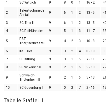
1.
SC Wittlich
9
8
0
1
16 - 2
44
Talentschmiede
2.
9
6
1
2
13 - 5
41
Ahrtal
3.
SG Trier II
9
6
1
2
13 - 5
40
4.
SG Reil/Kinheim
9
5
1
3
11 - 7
33
PST-
5.
9
4
2
3
10 - 8
29
Trier/Bernkastel
6.
IGS Trier
9
3
2
4
8 - 10
30
7.
SF Bitburg
9
3
1
5
7 - 11
29
8.
SF Nickenich II
9
2
1
6
5 - 13
27
Schweich-
9.
9
2
1
6
5 - 13
21
Trittenheim II
10.
SC Gusenburg II
9
0
2
7
2 - 16
19
Tabelle Staffel II