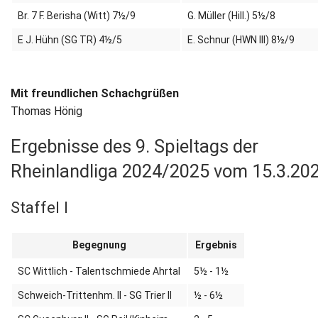
Br. 7 F. Berisha (Witt) 7½/9
G. Müller (Hill.) 5½/8
E J. Hühn (SG TR) 4½/5
E. Schnur (HWN III) 8½/9
Mit freundlichen Schachgrüßen
Thomas Hönig
Ergebnisse des 9. Spieltags der
Rheinlandliga 2024/2025 vom 15.3.20
Staffel I
Begegnung
Ergebnis
SC Wittlich - Talentschmiede Ahrtal
5½ - 1½
Schweich-Trittenhm. II - SG Trier II
½ - 6½