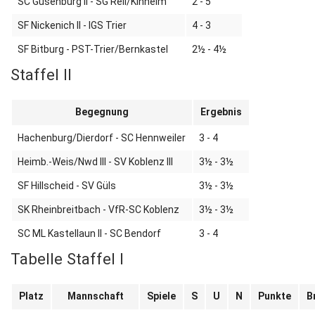
SC Gusenburg II - SG Reil/Kinheim
2 - 5
SF Nickenich II - IGS Trier
4 - 3
SF Bitburg - PST-Trier/Bernkastel
2½ - 4½
Staffel II
Begegnung
Ergebnis
Hachenburg/Dierdorf - SC Hennweiler
3 - 4
Heimb.-Weis/Nwd III - SV Koblenz III
3½ - 3½
SF Hillscheid - SV Güls
3½ - 3½
SK Rheinbreitbach - VfR-SC Koblenz
3½ - 3½
SC ML Kastellaun II - SC Bendorf
3 - 4
Tabelle Staffel I
Platz
Mannschaft
Spiele
S
U
N
Punkte
B