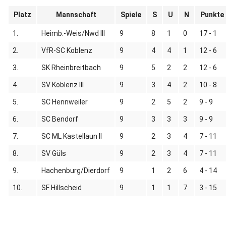
Platz
Mannschaft
Spiele
S
U
N
Punkte
1.
Heimb.-Weis/Nwd III
9
8
1
0
17 - 1
2.
VfR-SC Koblenz
9
4
4
1
12 - 6
3.
SK Rheinbreitbach
9
5
2
2
12 - 6
4.
SV Koblenz III
9
3
4
2
10 - 8
5.
SC Hennweiler
9
2
5
2
9 - 9
6.
SC Bendorf
9
3
3
3
9 - 9
7.
SC ML Kastellaun II
9
2
3
4
7 - 11
8.
SV Güls
9
2
3
4
7 - 11
9.
Hachenburg/Dierdorf
9
1
2
6
4 - 14
10.
SF Hillscheid
9
1
1
7
3 - 15