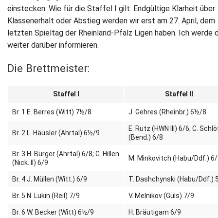
einstecken. Wie für die Staffel I gilt: Endgültige Klarheit über
Klassenerhalt oder Abstieg werden wir erst am 27. April, dem
letzten Spieltag der Rheinland-Pfalz Ligen haben. Ich werde 
weiter darüber informieren.
Die Brettmeister:
Staffel I
Staffel II
Br. 1 E. Berres (Witt) 7½/8
J. Gehres (Rheinbr.) 6½/8
E. Rutz (HWN III) 6/6; C. Schlö
Br. 2 L. Häusler (Ahrtal) 6½/9
(Bend.) 6/8
Br. 3 H. Bürger (Ahrtal) 6/8; G. Hillen
M. Minkovitch (Habu/Ddf.) 6
(Nick. II) 6/9
Br. 4 J. Müllen (Witt.) 6/9
T. Dashchynski (Habu/Ddf.) 
Br. 5 N. Lukin (Reil) 7/9
V. Melnikov (Güls) 7/9
Br. 6 W. Becker (Witt) 6½/9
H. Bräutigam 6/9