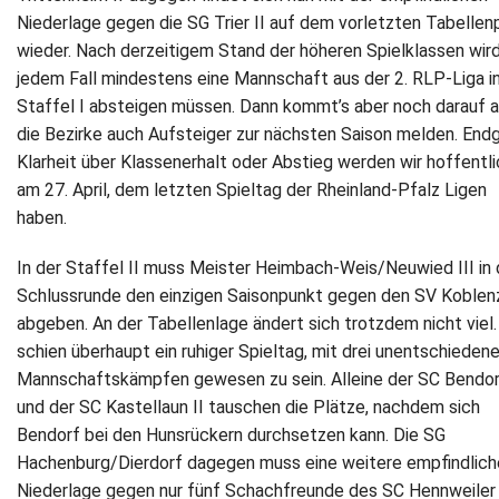
Niederlage gegen die SG Trier II auf dem vorletzten Tabellen
wieder. Nach derzeitigem Stand der höheren Spielklassen wird
jedem Fall mindestens eine Mannschaft aus der 2. RLP-Liga in
Staffel I absteigen müssen. Dann kommt’s aber noch darauf a
die Bezirke auch Aufsteiger zur nächsten Saison melden. Endg
Klarheit über Klassenerhalt oder Abstieg werden wir hoffentli
am 27. April, dem letzten Spieltag der Rheinland-Pfalz Ligen
haben.
In der Staffel II muss Meister Heimbach-Weis/Neuwied III in 
Schlussrunde den einzigen Saisonpunkt gegen den SV Koblenz
abgeben. An der Tabellenlage ändert sich trotzdem nicht viel.
schien überhaupt ein ruhiger Spieltag, mit drei unentschieden
Mannschaftskämpfen gewesen zu sein. Alleine der SC Bendo
und der SC Kastellaun II tauschen die Plätze, nachdem sich
Bendorf bei den Hunsrückern durchsetzen kann. Die SG
Hachenburg/Dierdorf dagegen muss eine weitere empfindlich
Niederlage gegen nur fünf Schachfreunde des SC Hennweiler