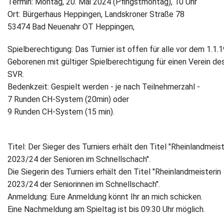
Termin: Montag, 20. Mai 2024 (Pfingstmontag), 10 Uhr
Ort: Bürgerhaus Heppingen, Landskroner Straße 78
Newsletter
53474 Bad Neuenahr OT Heppingen,
Kontakt
Spielberechtigung: Das Turnier ist offen für alle vor dem 1.1.
Geborenen mit gültiger Spielberechtigung für einen Verein de
Impressum
SVR.
Bedenkzeit: Gespielt werden - je nach Teilnehmerzahl -
Datenschutz
7 Runden CH-System (20min) oder
9 Runden CH-System (15 min).
Titel: Der Sieger des Turniers erhält den Titel "Rheinlandmeis
2023/24 der Senioren im Schnellschach".
Die Siegerin des Turniers erhält den Titel "Rheinlandmeisterin
2023/24 der Seniorinnen im Schnellschach".
Anmeldung: Eure Anmeldung könnt Ihr an mich schicken.
Eine Nachmeldung am Spieltag ist bis 09:30 Uhr möglich.