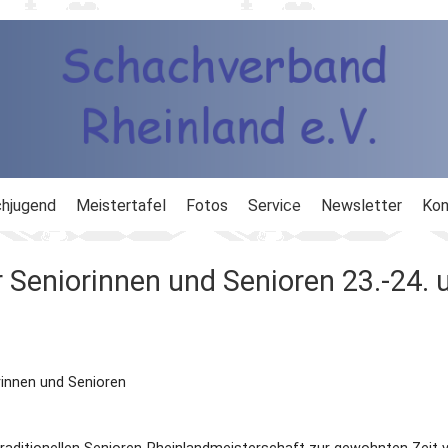
hjugend
Meistertafel
Fotos
Service
Newsletter
Kon
ng
Ausbildung
 Seniorinnen und Senioren 23.-24. 
d
Ergebnisdienst
DWZ
rinnen und Senioren
Schachlinks
Formulare