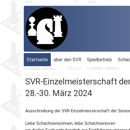
Startseite
über den SVR
Spielbetrieb
Schac
Organisation
Terminplan
Geschäftsführu
SVR-Einzelmeisterschaft der
Schachbezirke
Rheinland-Ligen
Gesamtvorstan
28.-30. März 2024
Geschichte
Blitz-MM
Beauftragte
Ausschreibung der SVR-Einzelmeisterschaft der Senio
Ordnungen
Dähnepokal
Kassenprüfer
Liebe Schachseniorinnen, liebe Schachsenioren
Protokolle
Einzel-M.
Ehrenmitglieder