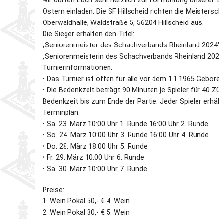
wir dürfen Euch sehr herzlich zur Fortführung unserer
Ostern einladen. Die SF Hillscheid richten die Meisters
Partner
Schnellschach-E.
Schiedsgericht
Oberwaldhalle, Waldstraße 5, 56204 Hillscheid aus.
Die Sieger erhalten den Titel:
„Seniorenmeister des Schachverbands Rheinland 2024
Senioren-MM
„Seniorenmeisterin des Schachverbands Rheinland 202
Turnierinformationen:
Senioren-SSEM
• Das Turnier ist offen für alle vor dem 1.1.1965 Gebor
• Die Bedenkzeit beträgt 90 Minuten je Spieler für 40 Z
Bedenkzeit bis zum Ende der Partie. Jeder Spieler erh
Terminplan:
• Sa. 23. März 10:00 Uhr 1. Runde 16:00 Uhr 2. Runde
• So. 24. März 10:00 Uhr 3. Runde 16:00 Uhr 4. Runde
• Do. 28. März 18:00 Uhr 5. Runde
• Fr. 29. März 10:00 Uhr 6. Runde
• Sa. 30. März 10:00 Uhr 7. Runde
Preise:
1. Wein Pokal 50,- € 4. Wein
2. Wein Pokal 30,- € 5. Wein