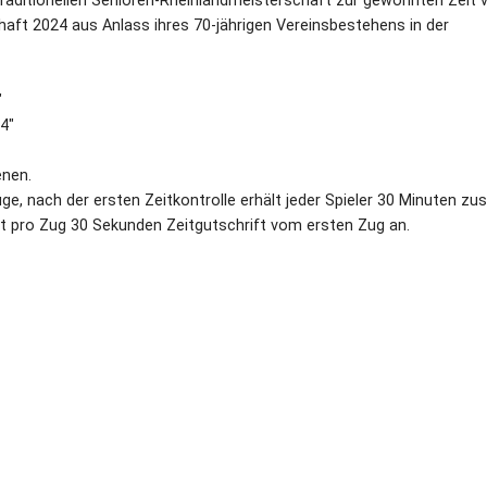
 traditionellen Senioren-Rheinlandmeisterschaft zur gewohnten Zeit 
chaft 2024 aus Anlass ihres 70-jährigen Vereinsbestehens in der
"
4"
enen.
üge, nach der ersten Zeitkontrolle erhält jeder Spieler 30 Minuten zu
ält pro Zug 30 Sekunden Zeitgutschrift vom ersten Zug an.