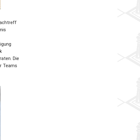
achtreff
nis
migung
k
raten. Die
er Teams