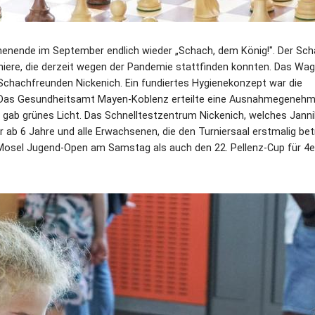
nende im September endlich wieder „Schach, dem König!". Der Sch
niere, die derzeit wegen der Pandemie stattfinden konnten. Das Wag
 Schachfreunden Nickenich. Ein fundiertes Hygienekonzept war die
f. Das Gesundheitsamt Mayen-Koblenz erteilte eine Ausnahmegeneh
, gab grünes Licht. Das Schnelltestzentrum Nickenich, welches Janni
r ab 6 Jahre und alle Erwachsenen, die den Turniersaal erstmalig bet
-Mosel Jugend-Open am Samstag als auch den 22. Pellenz-Cup für 4