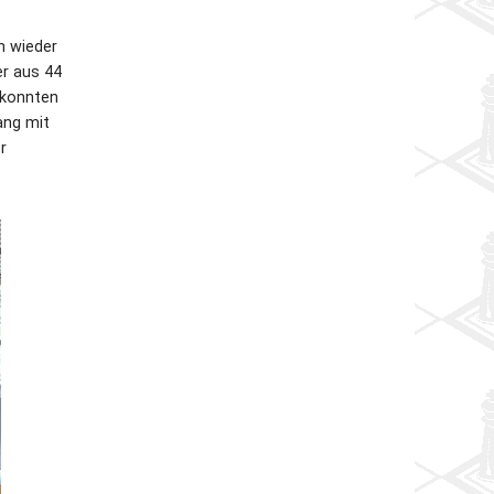
h wieder
er aus 44
 konnten
ang mit
r