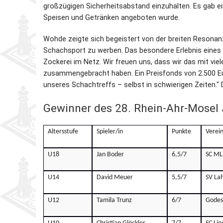
großzügigen Sicherheitsabstand einzuhalten. Es gab e
Speisen und Getränken angeboten wurde.
Wohde zeigte sich begeistert von der breiten Resonanz
Schachsport zu werben. Das besondere Erlebnis eines 
Zockerei im Netz. Wir freuen uns, dass wir das mit vie
zusammengebracht haben. Ein Preisfonds von 2.500 Euro
unseres Schachtreffs – selbst in schwierigen Zeiten." 
Gewinner des 28. Rhein-Ahr-Mosel
Altersstufe
Spieler/in
Punkte
Verei
U18
Jan Boder
6,5/7
SC ML
U14
David Meuer
5,5/7
SV La
U12
Tamila Trunz
6/7
Godes