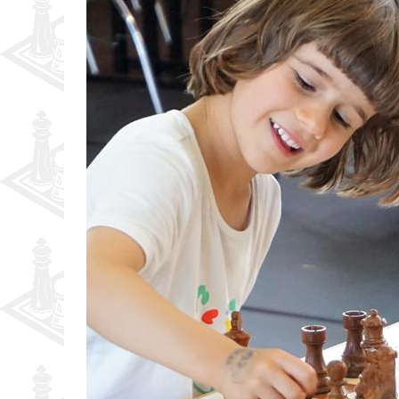
Partner
Schnellschach-E.
Schiedsgericht
Senioren-MM
Senioren-SSEM