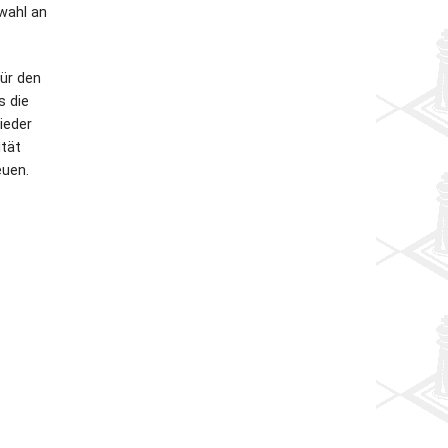
wahl an
für den
s die
ieder
ität
euen.