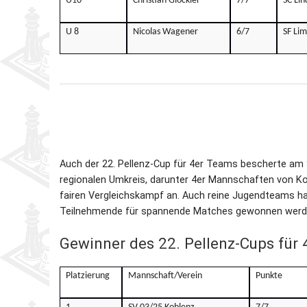
U10
Christian Glöckler
7/7
SC Li
U 8
Nicolas Wagener
6/7
SF Li
Auch der 22. Pellenz-Cup für 4er Teams bescherte a
regionalen Umkreis, darunter 4er Mannschaften von Kob
fairen Vergleichskampf an. Auch reine Jugendteams 
Teilnehmende für spannende Matches gewonnen werd
Gewinner des 22. Pellenz-Cups für 
Platzierung
Mannschaft/Verein
Punkte