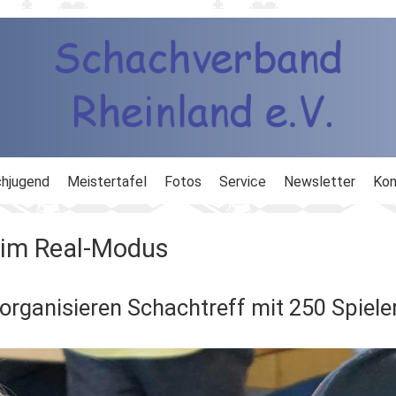
hjugend
Meistertafel
Fotos
Service
Newsletter
Kon
ng
Ausbildung
 im Real-Modus
d
Ergebnisdienst
organisieren Schachtreff mit 250 Spiele
DWZ
Schachlinks
Formulare