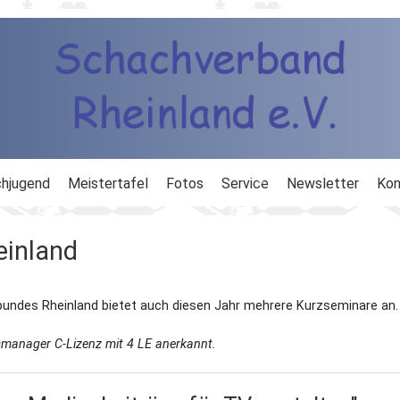
hjugend
Meistertafel
Fotos
Service
Newsletter
Kon
ng
Ausbildung
einland
d
Ergebnisdienst
des Rheinland bietet auch diesen Jahr mehrere Kurzseminare an.
DWZ
smanager C-Lizenz mit 4 LE anerkannt.
Schachlinks
Formulare