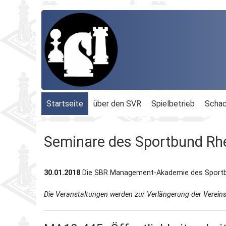
Startseite
über den SVR
Spielbetrieb
Schac
Organisation
Terminplan
Geschäftsführu
Seminare des Sportbund Rh
Schachbezirke
Rheinland-Ligen
Gesamtvorstan
30.01.2018
Die SBR Management-Akademie des Sportbun
Geschichte
Blitz-MM
Beauftragte
Die Veranstaltungen werden zur Verlängerung der Verein
Ordnungen
Dähnepokal
Kassenprüfer
Protokolle
Einzel-M.
Ehrenmitglieder