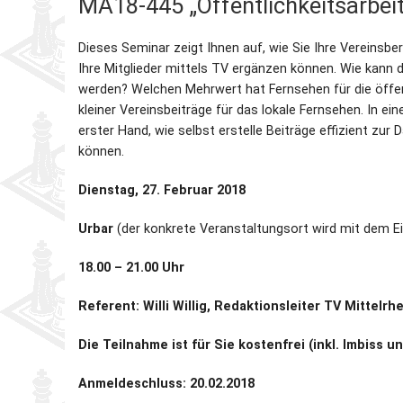
MA18-445 „Öffentlichkeitsarbeit
Partner
Schnellschach-E.
Schiedsgericht
Dieses Seminar zeigt Ihnen auf, wie Sie Ihre Vereinsb
Ihre Mitglieder mittels TV ergänzen können. Wie kann d
Senioren-MM
werden? Welchen Mehrwert hat Fernsehen für die öffe
kleiner Vereinsbeiträge für das lokale Fernsehen. In 
Senioren-SSEM
erster Hand, wie selbst erstelle Beiträge effizient zu
können.
Dienstag, 27. Februar 2018
Urbar
(der konkrete Veranstaltungsort wird mit dem E
18.00 – 21.00 Uhr
Referent: Willi Willig, Redaktionsleiter TV Mittelrh
Die Teilnahme ist für Sie kostenfrei (inkl. Imbiss 
Anmeldeschluss: 20.02.2018