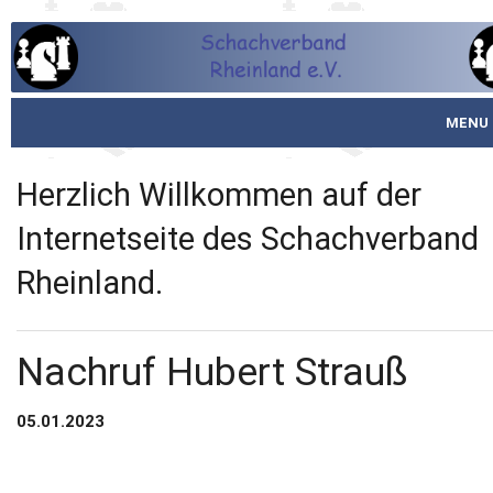
MENU
Startseite
Herzlich Willkommen auf der
über den SVR
Internetseite des Schachverband
Rheinland.
Spielbetrieb
Schachjugend
Nachruf Hubert Strauß
Meistertafel
05.01.2023
Fotos
Service