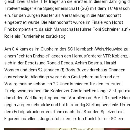
gleich zwei starke Titelträger an die Bretter. In diesem Jahr ging d
Titelverteidiger eine Spielgemeinschaft (SG) mit dem TC Grafsch
ein, für den Jürgen Kaster als Verstärkung in die Mannschaft
eingebettet wurde. Die Mannschaft wurde im Finale von Horst
Fink komplettiert, da sich Mannschaftsführer Toni Schreiner auf 
Rolle als Turnierleiter zurückzog.
Am 8.4. kam es im Clubheim des SC Heimbach-Weis/Neuwied zu
einem "echten Endspiel" gegen den Herausforderer VFR Koblenz, 
sich in der Besetzung Ronald Denda, Achim Bosma, Harald
Vossen und dem 92-jährigen (!) Boris Buzov durchaus Chancen
ausrechnete. Allerdings würde den Gastgebern aufgrund der
Vorergebnisse schon ein 2:2 Unentschieden für den erneuten
Titelgewinn reichen. Die Koblenzer Gäste hielten lange Zeit gut m
damit den Wettkampf spannend. Vor allem an Brett 3 spielte Har
gegen Jürgen sehr aktiv und hatte ständig Stellungsvorteile. Unte
dem Erfolgsdruck unterlief ihm nach drei Stunden Spielzeit ein
Figureneinsteller - Jürgen fuhr den ersten Punkt für die SG ein.