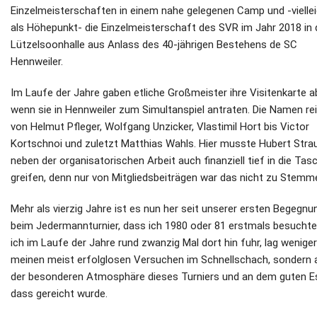
Einzelmeisterschaften in einem nahe gelegenen Camp und -vielle
als Höhepunkt- die Einzelmeisterschaft des SVR im Jahr 2018 in 
Lützelsoonhalle aus Anlass des 40-jährigen Bestehens de SC
Hennweiler.
Im Laufe der Jahre gaben etliche Großmeister ihre Visitenkarte a
wenn sie in Hennweiler zum Simultanspiel antraten. Die Namen re
von Helmut Pfleger, Wolfgang Unzicker, Vlastimil Hort bis Victor
Kortschnoi und zuletzt Matthias Wahls. Hier musste Hubert Stra
neben der organisatorischen Arbeit auch finanziell tief in die Tas
greifen, denn nur von Mitgliedsbeiträgen war das nicht zu Stemm
Mehr als vierzig Jahre ist es nun her seit unserer ersten Begegnu
beim Jedermannturnier, dass ich 1980 oder 81 erstmals besuchte
ich im Laufe der Jahre rund zwanzig Mal dort hin fuhr, lag wenige
meinen meist erfolglosen Versuchen im Schnellschach, sondern 
der besonderen Atmosphäre dieses Turniers und an dem guten E
dass gereicht wurde.