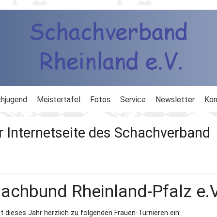
hjugend
Meistertafel
Fotos
Service
Newsletter
Kon
ng
Ausbildung
r Internetseite des Schachverband
d
Ergebnisdienst
DWZ
hachbund Rheinland-Pfalz e.V
Schachlinks
 dieses Jahr herzlich zu folgenden Frauen-Turnieren ein:
Formulare