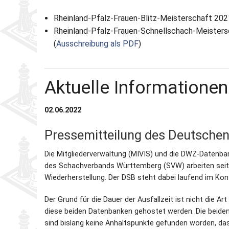
Rheinland-Pfalz-Frauen-Blitz-Meisterschaft 202
Partner
Schnellschach-E.
Schiedsgericht
Rheinland-Pfalz-Frauen-Schnellschach-Meisters
(
Ausschreibung als PDF
)
Senioren-MM
Senioren-SSEM
Aktuelle Informatione
02.06.2022
Pressemitteilung des Deutsche
Die Mitgliederverwaltung (MIVIS) und die DWZ-Datenba
des Schachverbands Württemberg (SVW) arbeiten seitd
Wiederherstellung. Der DSB steht dabei laufend im Ko
Der Grund für die Dauer der Ausfallzeit ist nicht die
diese beiden Datenbanken gehostet werden. Die beiden
sind bislang keine Anhaltspunkte gefunden worden, da