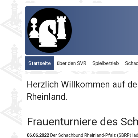
Startseite
über den SVR
Spielbetrieb
Schac
Organisation
Terminplan
Geschäftsführu
Herzlich Willkommen auf de
Schachbezirke
Rheinland-Ligen
Gesamtvorstan
Rheinland.
Geschichte
Blitz-MM
Beauftragte
Frauenturniere des Sc
Ordnungen
Dähnepokal
Kassenprüfer
06.06.2022
Der Schachbund Rheinland-Pfalz (SBRP) lädt
Protokolle
Einzel-M.
Ehrenmitglieder