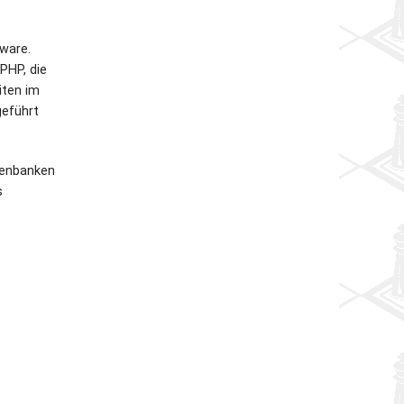
tware.
PHP, die
iten im
eführt
tenbanken
s
e