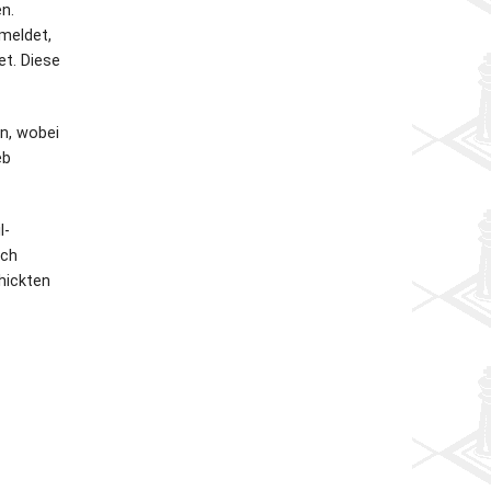
n.
meldet,
t. Diese
n, wobei
eb
l-
uch
hickten