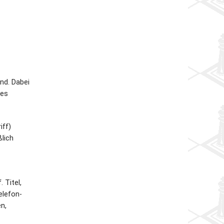
nd. Dabei
des
iff)
lich
 Titel,
elefon-
n,