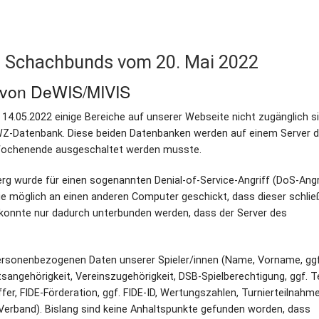
n Schachbunds vom 20. Mai 2022
l von DeWIS/MIVIS
4.05.2022 einige Bereiche auf unserer Webseite nicht zugänglich si
DWZ-Datenbank. Diese beiden Datenbanken werden auf einem Server 
Wochenende ausgeschaltet werden musste.
 wurde für einen sogenannten Denial-of-Service-Angriff (DoS-Angr
e möglich an einen anderen Computer geschickt, dass dieser schließ
s konnte nur dadurch unterbunden werden, dass der Server des
rsonenbezogenen Daten unserer Spieler/innen (Name, Vorname, ggf.
angehörigkeit, Vereinszugehörigkeit, DSB-Spielberechtigung, ggf. T
r, FIDE-Förderation, ggf. FIDE-ID, Wertungszahlen, Turnierteilnahme
Verband). Bislang sind keine Anhaltspunkte gefunden worden, dass