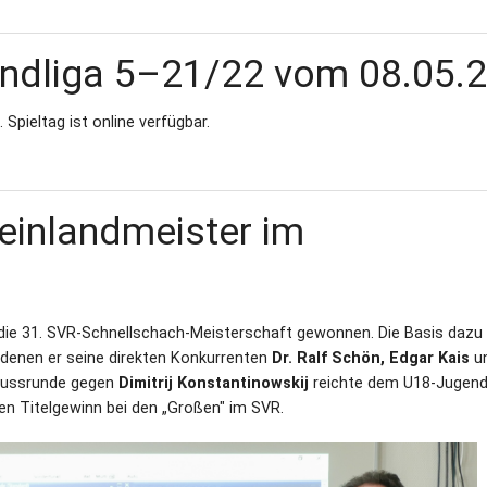
andliga 5–21/22 vom 08.05.
Spieltag ist online verfügbar.
heinlandmeister im
ie 31. SVR-Schnellschach-Meis­terschaft ge­won­nen. Die Basis dazu 
in denen er seine direkten Konkurrenten
Dr. Ralf Schön, Edgar Kais
u
hlussrunde gegen
Dimitrij Konstantinowskij
reichte dem U18-Jugend
en Titelgewinn bei den „Großen" im SVR.