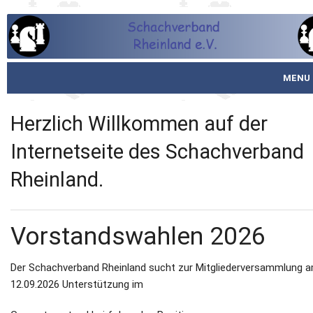
MENU
Startseite
Herzlich Willkommen auf der
über den SVR
Internetseite des Schachverband
Rheinland.
Spielbetrieb
Schachjugend
Vorstandswahlen 2026
Meistertafel
Der Schachverband Rheinland sucht zur Mitgliederversammlung 
Fotos
12.09.2026 Unterstützung im
Service