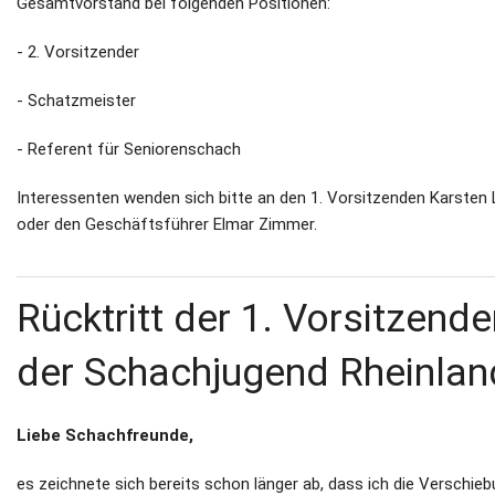
Gesamtvorstand bei folgenden Positionen:
Newsletter
- 2. Vorsitzender
Kontakt
- Schatzmeister
Impressum
- Referent für Seniorenschach
Datenschutz
Interessenten wenden sich bitte an den 1. Vorsitzenden Karsten
oder den Geschäftsführer Elmar Zimmer.
Rücktritt der 1. Vorsitzend
der Schachjugend Rheinlan
Liebe Schachfreunde,
es zeichnete sich bereits schon länger ab, dass ich die Verschie