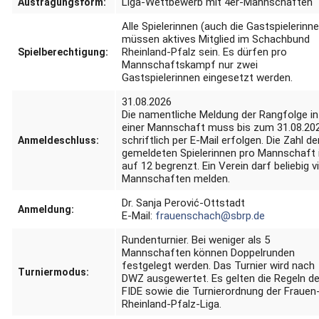
Liga-Wettbewerb mit 4er-Mannschaften
Austragungsform:
Alle Spielerinnen (auch die Gastspielerinn
müssen aktives Mitglied im Schachbund
Rheinland-Pfalz sein.
Es dürfen pro
Spielberechtigung:
Mannschaftskampf nur zwei
Gastspielerinnen eingesetzt werden.
31.08.2026
Die namentliche Meldung der Rangfolge in
einer Mannschaft muss bis zum 31.08.20
schriftlich per E-Mail erfolgen.
Die Zahl de
Anmeldeschluss:
gemeldeten Spielerinnen pro Mannschaft 
auf 12 begrenzt.
Ein Verein darf beliebig v
Mannschaften melden.
Dr. Sanja Perović-Ottstadt
Anmeldung:
E-Mail:
frauenschach@sbrp.de
Rundenturnier.
Bei weniger als 5
Mannschaften können Doppelrunden
festgelegt werden.
Das Turnier wird nach
Turniermodus:
DWZ ausgewertet.
Es gelten die Regeln de
FIDE sowie die Turnierordnung der Frauen
Rheinland-Pfalz-Liga.